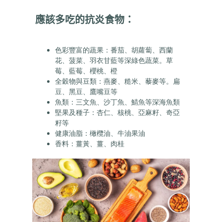
應該多吃的抗炎食物：
色彩豐富的蔬果：番茄、胡蘿蔔、西蘭
花、菠菜、羽衣甘藍等深綠色蔬菜。草
莓、藍莓、櫻桃、橙
全穀物與豆類：燕麥、糙米、藜麥等。扁
豆、黑豆、鷹嘴豆等
魚類：三文魚、沙丁魚、鯖魚等深海魚類
堅果及種子：杏仁、核桃、亞麻籽、奇亞
籽等
健康油脂：橄欖油、牛油果油
香料：薑黃、薑、肉桂