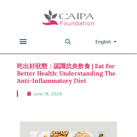
English
中文
吃出好狀態：認識抗炎飲食 | Eat For
Better Health: Understanding The
Anti-Inflammatory Diet
June 18, 2026