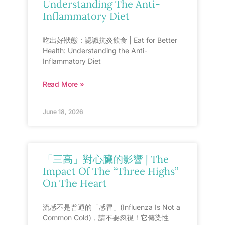
Understanding The Anti-
Inflammatory Diet
吃出好狀態：認識抗炎飲食 | Eat for Better
Health: Understanding the Anti-
Inflammatory Diet
Read More »
June 18, 2026
「三高」對心臟的影響 | The
Impact Of The “Three Highs”
On The Heart
流感不是普通的「感冒」(Influenza Is Not a
Common Cold)，請不要忽視！它傳染性