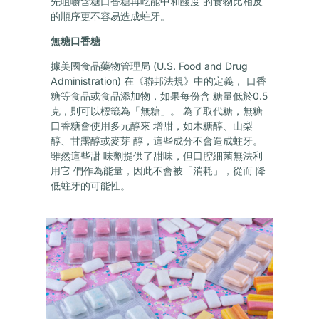
先咀嚼含糖口香糖再吃能中和酸度 的食物比相反
的順序更不容易造成蛀牙。
無糖口香糖
據美國食品藥物管理局 (U.S. Food and Drug
Administration) 在《聯邦法規》中的定義， 口香
糖等食品或食品添加物，如果每份含 糖量低於0.5
克，則可以標籤為「無糖」。 為了取代糖，無糖
口香糖會使用多元醇來 增甜，如木糖醇、山梨
醇、甘露醇或麥芽 醇，這些成分不會造成蛀牙。
雖然這些甜 味劑提供了甜味，但口腔細菌無法利
用它 們作為能量，因此不會被「消耗」，從而 降
低蛀牙的可能性。