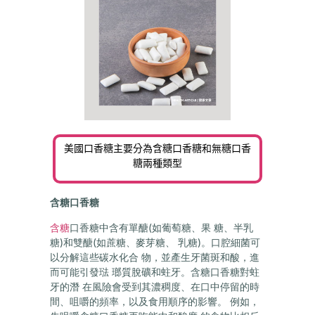
美國口香糖主要分為含糖口香糖和無糖口香
糖兩種類型
含糖口香糖
含糖
口香糖中含有單醣(如葡萄糖、果 糖、半乳
糖)和雙醣(如蔗糖、麥芽糖、 乳糖)。口腔細菌可
以分解這些碳水化合 物，並產生牙菌斑和酸，進
而可能引發琺 瑯質脫礦和蛀牙。含糖口香糖對蛀
牙的潛 在風險會受到其濃稠度、在口中停留的時
間、咀嚼的頻率，以及食用順序的影響。 例如，