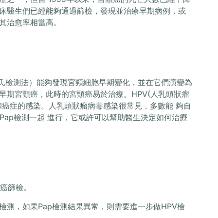
床醫生們已經能夠通過篩檢，發現並治療早期病例，或
其治愈率相當高。
巴氏檢測法）能夠發現宮頸細胞早期變化，並在它們演變為
早期宮頸癌，此時的宮頸癌易於治療。HPV(人乳頭狀瘤
和癌症的感染。人乳頭狀瘤病毒感染很常見，多數能 夠自
Pap檢測一起 進行，它或許可以幫助醫生決定如何治療
頸癌篩檢。
ap檢測，如果Pap檢測結果異常，則需要進一步做HPV檢