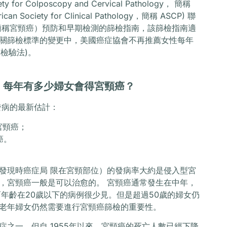
or Colposcopy and Cervical Pathology， 簡稱
ociety for Clinical Pathology，簡稱 ASCP) 聯
下簡稱宮頸癌）預防和早期檢測的篩檢指南，該篩檢指南適
關篩檢標準的變更中，美國癌症協會不再推薦女性每年
檢驗法)。
，每年有多少婦女會得宮頸癌？
發病的最新估計：
宮頸癌；
癌。
發現時癌症局 限在宮頸部位）的發病率大約是侵入型宮
，宮頸癌一般是可以治愈的。 宮頸癌通常發生在中年，
年齡在20歲以下的病例很少見。但是超過50歲的婦女仍
老年婦女仍然需要進行宮頸癌篩檢的重要性。
之一，但自 1955年以來，宮頸癌的死亡人數已經下降