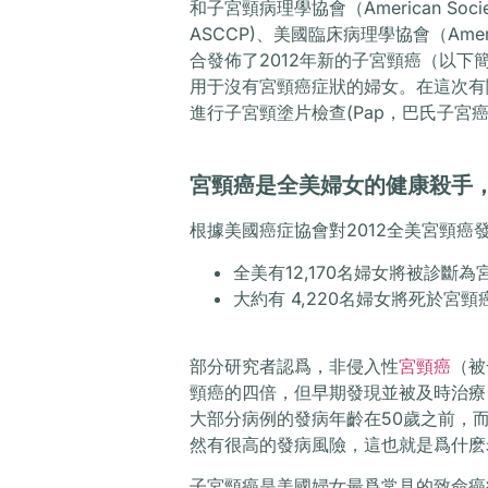
和子宮頸病理學協會（American Society f
ASCCP)、美國臨床病理學協會（American S
合發佈了2012年新的子宮頸癌（以
用于沒有宮頸癌症狀的婦女。在這次有
進行子宮頸塗片檢查(Pap，巴氏子宮癌
宮頸癌是全美婦女的健康殺手
根據美國癌症協會對2012全美宮頸癌
全美有12,170名婦女將被診斷為
大約有 4,220名婦女將死於宮頸
部分研究者認爲，非侵入性
宮頸癌
（被
頸癌的四倍，但早期發現並被及時治療
大部分病例的發病年齡在50歲之前，而
然有很高的發病風險，這也就是爲什麽
子宮頸癌是美國婦女最爲常見的致命癌症