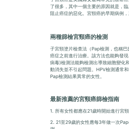
了很多，其中一個主要的原因就是，臨
阻止癌症的惡化。宮頸癌的早期病例，
兩種篩檢宮頸癌的檢測
子宮頸塗片檢查法（Pap檢測，也稱
癌症之前進行治療。該方法也能夠發現
病毒)檢測法能夠檢測出導致細胞變化
動消失並不引起問題。HPV檢測通常和
Pap檢測結果異常的女性。
最新推薦的宮頸癌篩檢指南
1. 所有女性都應在21歲時開始進行宮
2. 21至29歲的女性應每3年做一次P
測。