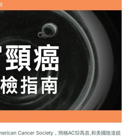
ican Cancer Society，簡稱ACS)爲首,和美國陰道鏡