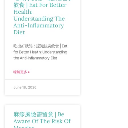
飲食 | Eat For Better
Health:
Understanding The
Anti-Inflammatory
Diet
吃出好狀態：認識抗炎飲食 | Eat
for Better Health: Understanding
the Anti-Inflammatory Diet
瞭解更多 »
June 18, 2026
麻疹風險需留意 | Be
Aware Of The Risk Of
Measles