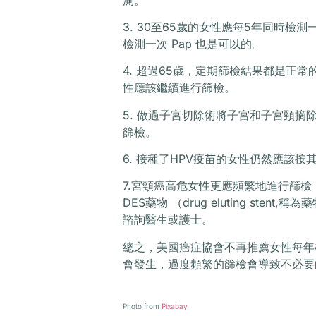
3. 30至65歲的女性應每5年同時檢
檢測一次 Pap 也是可以的。
4. 超過65歲，定期篩檢結果都是正
性應該繼續進行篩檢。
5. 做過子宮切除術將子宮和子宮頸
篩檢。
6. 接種了HPV疫苗的女性仍然應該
7.宮頸癌高危女性更應頻繁地進行篩檢
DES藥物 （drug eluting st
諮詢醫生或護士。
總之，美國癌症協會不再推薦女性每年檢
會發生，過度頻繁的篩檢會導致不必要
Photo from
Pixabay