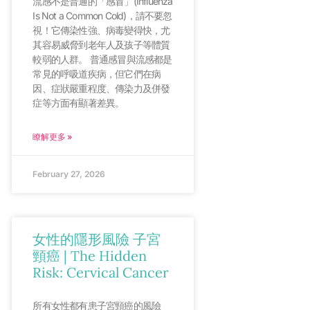
流感不是普通的「感冒」(Influenza
Is Not a Common Cold)，請不要忽
視！它傳染性強、病毒變得快，尤
其容易威脅到老年人及孩子等體質
較弱的人群。 普通感冒與流感都是
常見的呼吸道疾病，但它們在病
因、症狀嚴重程度、傳染力及併發
症等方面有顯著差異。
瞭解更多 »
February 27, 2026
女性的隱形風險 子宮
頸癌 | The Hidden
Risk: Cervical Cancer
所有女性都有患子宮頸癌的風險