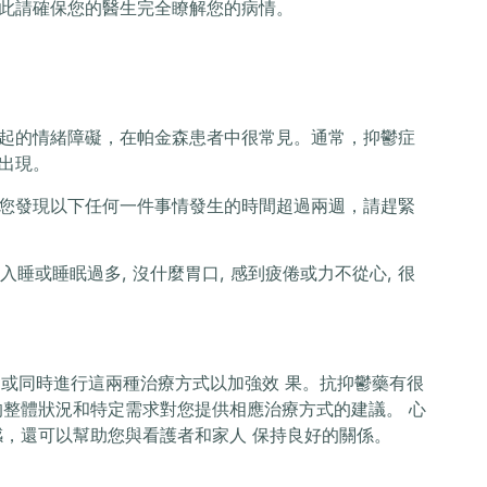
此請確保您的醫生完全瞭解您的病情。
起的情緒障礙，在帕金森患者中很常見。通常，抑鬱症
出現。
您發現以下任何一件事情發生的時間超過兩週，請趕緊
以入睡或睡眠過多, 沒什麼胃口, 感到疲倦或力不從心, 很
 或同時進行這兩種治療方式以加強效 果。抗抑鬱藥有很
的整體狀況和特定需求對您提供相應治療方式的建議。 心
感，還可以幫助您與看護者和家人 保持良好的關係。