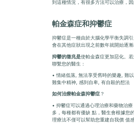
到這種情況，有很多方法可以治療，因
帕金森症和抑鬱症
抑鬱症是一種由於大腦化學平衡失調引
會在其他症狀出現之前數年就開始逐漸
抑鬱的徵兆是
使帕金森症更加惡化。若
聯繫您的醫生：
• 情緒低落, 無法享受舊時的樂趣, 難
難集中精神, 感到自卑, 有自殺的想法
如何治療帕金森抑鬱症
？
• 抑鬱症可以通過心理治療和藥物治療
多，每種都有優缺 點，醫生會根據您
理療法不僅可以幫助您重建自我價 值