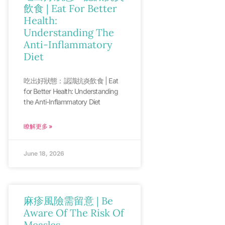
飲食 | Eat For Better
Health:
Understanding The
Anti-Inflammatory
Diet
吃出好狀態：認識抗炎飲食 | Eat
for Better Health: Understanding
the Anti-Inflammatory Diet
瞭解更多 »
June 18, 2026
麻疹風險需留意 | Be
Aware Of The Risk Of
Measles