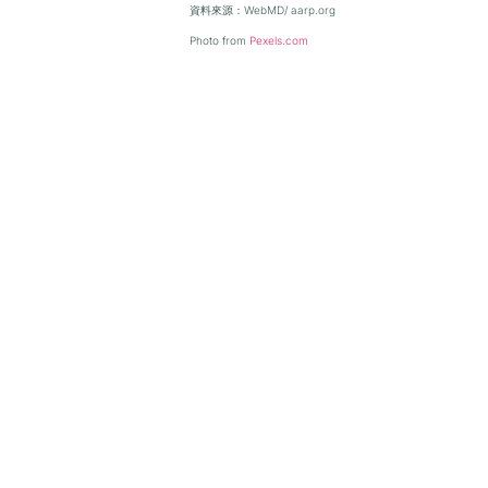
資料來源：WebMD/ aarp.org
Photo from
Pexels.com