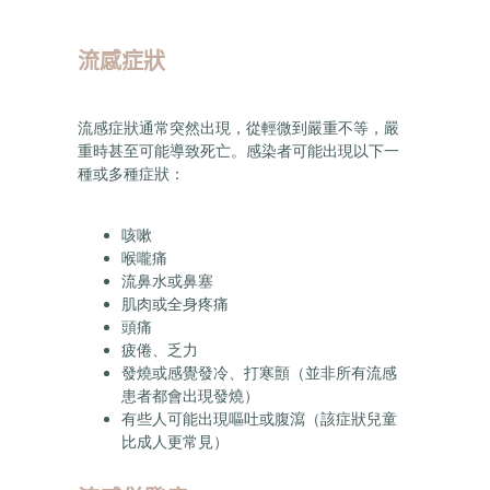
流感症狀
流感症狀通常突然出現，從輕微到嚴重不等，嚴
重時甚至可能導致死亡。感染者可能出現以下一
種或多種症狀：
咳嗽
喉嚨痛
流鼻水或鼻塞
肌肉或全身疼痛
頭痛
疲倦、乏力
發燒或感覺發冷、打寒顫（並非所有流感
患者都會出現發燒）
有些人可能出現嘔吐或腹瀉（該症狀兒童
比成人更常見）