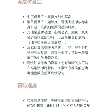
流感併發症
中度併發症：
鼻竇炎和中耳炎
嚴重併發症：
如肺炎，可能由流感病毒本
身引起，或與細菌共同感染所致。
其他嚴重併發症：
心肌發炎、腦炎、肌肉
發炎或橫紋肌溶解，以及多重器官衰竭
（如呼吸衰竭與腎衰竭）。
流感病毒感染呼吸道後，
可能引發全身性
強烈發炎反應，導致敗血症，這是一種嚴
重可致命的身體反應。
對慢性病患者的影響：
患有氣喘的人可能
在感染流感時發作。有慢性心臟病的患者
可能會因流感而病情惡化。
預防措施
接種流感疫苗：
美國疾病控制與預防中心
(CDC)
建議，
6
個月以上的所有人都應每年