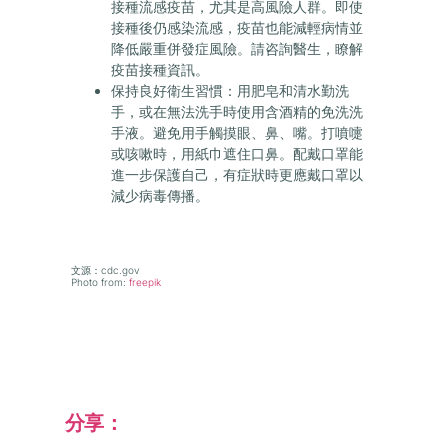
接種流感疫苗，尤其是高風險人群。即使
接種後仍感染流感，疫苗也能減輕病情並
降低嚴重併發症風險。請咨詢醫生，瞭解
疫苗接種資訊。
保持良好衛生習慣：
用肥皂和清水勤洗
手，或在無法洗手時使用含酒精的免洗洗
手液。避免用手觸摸眼、鼻、嘴。打噴嚏
或咳嗽時，用紙巾遮住口鼻。配戴口罩能
進一步保護自己，有症狀時更應戴口罩以
減少病毒傳播。
文源
：cdc.gov
Photo from:
freepik
分享：