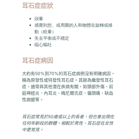
耳石症症狀
頭暈
感覺到您、或周圍的人和物體在旋轉或移
動（眩暈）
失去平衡或不穩定
噁心嘔吐
耳石症病因
大約有50%到70%的耳石症病例沒有明確病因，
稱為原發性或特發性耳石症。其餘為繼發性耳石
症，通常與其他潛在疾病有關，如頭部外傷、前
庭神經炎、內耳炎、梅尼爾氏症、偏頭痛、缺血
性病變等。
耳石症常見於50歲或以上的長者，但也會出現在
任何年齡段的群體。相較於男性，耳石症在女性
中更常見。