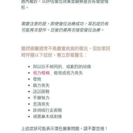
週內複診，以評估復位效果並觀察是否有復發情
形。
需要注意的是，即使復位治療成功，耳石症仍有
可能再次發作，日後仍需再次接受復位治療。
雖然頭暈通常不是嚴重疾病的徵兆，但如果同
時伴隨以下症狀，需立即看醫生：
與以往不相同的、或劇烈的頭痛
視力模糊
、複視或視力喪失
發燒
聽力喪失
說話困難
手腳無力
意識喪失
跌倒或行走困難
感覺麻木或刺痛
上述症狀可能表示潛在嚴重問題，請不要忽視！