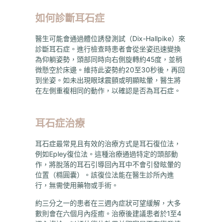
如何診斷耳石症
醫生可能會通過體位誘發測試（Dix-Hallpike）來
診斷耳石症。進行檢查時患者會從坐姿迅速變換
為仰躺姿勢，頭部同時向右側旋轉約45度，並稍
微懸空於床邊。維持此姿勢約20至30秒後，再回
到坐姿。如未出現眼球震顫或明顯眩暈，醫生將
在左側重複相同的動作，以確認是否為耳石症。
耳石症治療
耳石症最常見且有效的治療方式是耳石復位法，
例如Epley復位法。這種治療通過特定的頭部動
作，將脫落的耳石引導回內耳中不會引發眩暈的
位置（橢圓囊）。該復位法能在醫生診所內進
行，無需使用藥物或手術。
約三分之一的患者在三週內症狀可望緩解，大多
數則會在六個月內痊癒。治療後建議患者於1至4