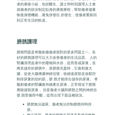
者的康復小組，包括醫生、護士和特別護理人士會
就傷者的狀況制定貼身的康復療程，幫助傷者儘量
恢復身體機能，避免併發症 的發生，使傷者重新回
到正常生活的軌道。
膀胱護理
膀胱問題是脊髓創傷傷者面對的眾多問題之一。良
好的膀胱護理可以大大改善傷者的生活品質。 人的
腎臟清理血液中的廢物與水份，從而形成尿液，並
將其儲存於膀胱中。當膀胱充盈時，它會刺激大
腦，促使大腦傳遞神經信號，收縮逼尿肌並放鬆控
制排尿量的括約肌，膀 胱才能排出儲存的尿液。 脊
髓創傷者的腎臟會持續產生尿液，正常情況下膀胱
應能儲留尿液， 但是傷者大腦與膀胱之間的神經信
號 因受傷而中斷，從而出現下面這種狀況。
膀胱無法儲尿。傷者無法控制膀胱何時排
尿。
無法排尿。傷者的膀胱在尿液充盈後仍然無