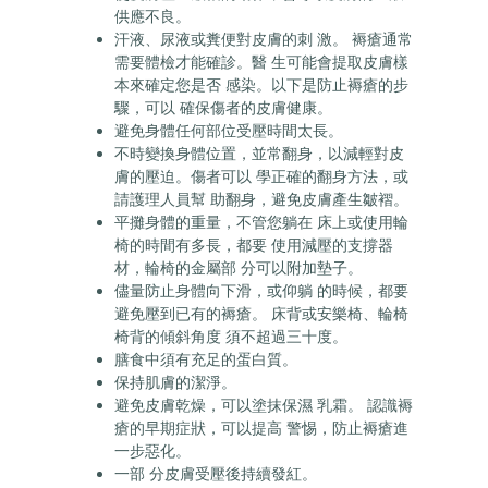
供應不良。
汗液、尿液或糞便對皮膚的刺 激。 褥瘡通常
需要體檢才能確診。醫 生可能會提取皮膚樣
本來確定您是否 感染。以下是防止褥瘡的步
驟，可以 確保傷者的皮膚健康。
避免身體任何部位受壓時間太長。
不時變換身體位置，並常翻身，以減輕對皮
膚的壓迫。傷者可以 學正確的翻身方法，或
請護理人員幫 助翻身，避免皮膚產生皺褶。
平攤身體的重量，不管您躺在 床上或使用輪
椅的時間有多長，都要 使用減壓的支撐器
材，輪椅的金屬部 分可以附加墊子。
儘量防止身體向下滑，或仰躺 的時候，都要
避免壓到已有的褥瘡。 床背或安樂椅、輪椅
椅背的傾斜角度 須不超過三十度。
膳食中須有充足的蛋白質。
保持肌膚的潔淨。
避免皮膚乾燥，可以塗抹保濕 乳霜。 認識褥
瘡的早期症狀，可以提高 警惕，防止褥瘡進
一步惡化。
一部 分皮膚受壓後持續發紅。