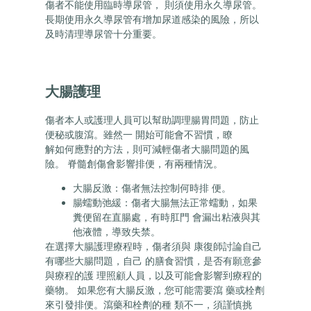
傷者不能使用臨時導尿管， 則須使用永久導尿管。
長期使用永久導尿管有增加尿道感染的風險，所以
及時清理導尿管十分重要。
大腸護理
傷者本人或護理人員可以幫助調理腸胃問題，防止
便秘或腹瀉。雖然一 開始可能會不習慣，瞭
解如何應對的方法，則可減輕傷者大腸問題的風
險。 脊髓創傷會影響排便，有兩種情況。
大腸反激：傷者無法控制何時排 便。
腸蠕動弛緩：傷者大腸無法正常蠕動，如果
糞便留在直腸處，有時肛門 會漏出粘液與其
他液體，導致失禁。
在選擇大腸護理療程時，傷者須與 康復師討論自己
有哪些大腸問題，自己 的膳食習慣，是否有願意參
與療程的護 理照顧人員，以及可能會影響到療程的
藥物。 如果您有大腸反激，您可能需要瀉 藥或栓劑
來引發排便。瀉藥和栓劑的種 類不一，須謹慎挑