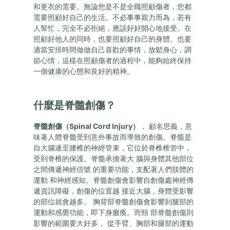
和更衣的需要。無論您是不是全職照顧傷者，您都
需要照顧好自己的生活。不必事事親力而為，若有
人幫忙，完全不必拒絕，應該好好開心地接受。在
照顧好他人的同時，也要照顧好自己的身體。也要
適當安排時間做做自己喜歡的事情，放鬆身心，調
節心情，這樣在照顧傷者的過程中，能夠始終保持
一個健康的心態和良好的精神。
什麼是脊髓創傷？
脊髓創傷（Spinal Cord Injury）
， 顧名思義，意
味著人體脊髓受到意外事故而導致的創傷。脊髓是
自大腦連至腰椎的神經管束，它位於脊椎椎管中，
受到脊椎的保護。脊髓承擔著大 腦與身體其他部位
之間傳遞神經信號 的重要功能，支配著人們肢體的
運動 和神經感知。脊髓創傷會影響自創傷處神經傳
遞資訊障礙，創傷的位置越 接近大腦，身體受影響
的部位就會越多。 胸背部脊髓創傷會影響到腿部的
運動和感覺功能，即下身癱瘓。而頸 部脊髓創傷則
影響的範圍要大好多， 從手臂、胸部和腿部的運動