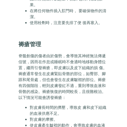
果。
在將任何物件插入肛門時， 要確保物件的清
潔。
使用栓劑時，注意要先排了便 後再塞入。
褥瘡管理
脊髓創傷的傷者由於傷勢，會導致其神經無法傳遞
信號，因而在作息或睡眠時不會適時地移動身體位
置，繼而引發褥瘡，即皮膚以及皮下組織的損 傷。
褥瘡通常發生在皮膚緊貼骨骼的部位，如臀部、腳
跟和尾骨處，但也會發生在皮膚皺褶的部位。褥瘡
有四個階段，輕則皮膚發紅不適，重則導致血液和
骨骼的感染。褥瘡恢復的時間較長，且很難根治。
以下情況可能會誘發褥瘡：
對皮膚長時間的擠壓，導致皮 膚和皮下組織
的血液供應不足。
對皮膚的摩擦。
使皮膚產生皺褶的動作，會導致皮膚的血液