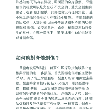
和感知都 可能存在障礙，即所謂的全身癱瘓。 脊髓
創傷的程度可以是完全或 不完全的，受完全創傷的
傷者，在脊 髓創傷以下的部位會沒有任何知覺， 受
不完全創傷的傷者仍可存在部分知 覺。 脊髓創傷的
原因眾多，大部分都 因意外事故造成對脊髓的猛烈
撞擊和 損傷。如交通意外、跌倒、槍擊或運動時發
生的意外。在部分情況下，感 染或出生缺陷也能造
成脊髓創傷。
如何應對脊髓創傷？
一旦傷者被送到醫院，就要立 即採取措施以防止脊
椎與脊髓的進一 步損傷。首先要穩定傷者的血壓和
呼 吸。為了防止脊髓腫脹，醫生可能會 用到激素藥
物。醫生時常會執行包 括X-光攝片，電腦斷層掃
描，核磁 共振，以及腎臟超聲掃描等影像學檢 查，
以確保明確傷者的受傷狀況。 創傷數天之後，醫生
會全面檢查 傷者全身的觸感以及肌肉的力度，以 確
診傷勢以及評估傷者可否恢復。一 般來講，創傷六
個月後會開始逐漸恢 復。 待傷勢穩定後，康復治療