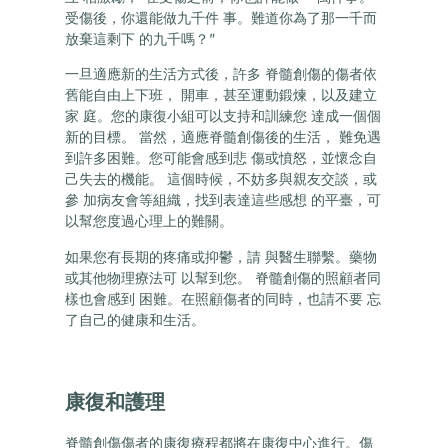
受傷後，你還能做九千件 事。難道你為了那一千而
放棄這剩下 的九千嗎？”
一旦適應新的生活方式後，許多 脊髓創傷的傷者依
舊能自由上下班， 開車，甚至運動鍛煉，以及建立
家 庭。您的康復小組可以支持和訓練您 達成一個個
新的目標。 當然，適應脊髓創傷後的生活， 難免遇
到許多困難。您可能會感到悲 傷或憤怒，並懷念自
己失去的機能。 這個時候，不妨多與親友交談，或
參 加病友會等組織，找到表達這些感想 的平臺，可
以幫您度過心理上的難關。
如果您有長期的疼痛或抑鬱，請 與醫生聯繫。藥物
或其他物理療法可 以幫到您。 脊髓創傷的照顧者同
樣也會感到 困難。在照顧傷者的同時，也請不要 忘
了自己的健康和生活。
康復和護理
脊髓創傷傷者的康復療程都將在康復中心進行。傷