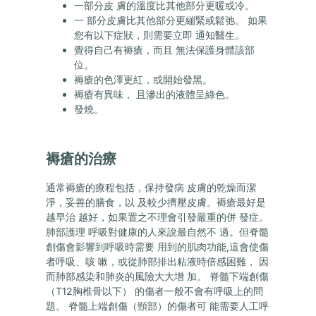
一部分皮 膚的溫度比其他部分更暖或冷。
一 部分皮膚比其他部分更繃緊或鬆弛。 如果
您有以下症狀，則需要立即 通知醫生。
覺得自己有褥瘡，而且 無法保護身體該部
位。
褥瘡的色澤更紅，或開始發黑。
褥瘡有異味， 且滲出的液體呈綠色。
發燒。
褥瘡的治療
通常褥瘡的療程包括，保持發病 皮膚的乾燥而潔
淨，妥善的膳食，以 及較少擠壓皮膚。褥瘡最好是
越早治 越好，如果置之不理會引發嚴重的併 發症。
肺部護理 呼吸對健康的人來說最自然不 過。但脊髓
創傷會影響到呼吸時需要 用到的肌肉功能,這會使傷
者呼吸、咳 嗽，或從肺部排出粘液時倍感困難， 因
而肺部感染和肺炎的風險大大增 加。 脊髓下端創傷
（T12胸椎骨以下） 的傷者一般不會有呼吸上的問
題。 脊髓上端創傷（頸部）的傷者可 能需要人工呼