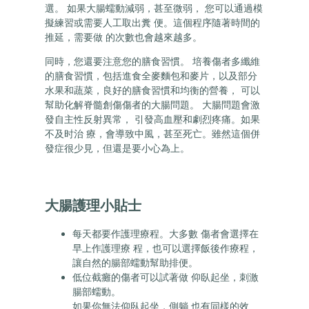
選。 如果大腸蠕動減弱，甚至微弱， 您可以通過模
擬練習或需要人工取出糞 便。這個程序隨著時間的
推延，需要做 的次數也會越來越多。
同時，您還要注意您的膳食習慣。 培養傷者多纖維
的膳食習慣，包括進食全麥麵包和麥片，以及部分
水果和蔬菜，良好的膳食習慣和均衡的營養， 可以
幫助化解脊髓創傷傷者的大腸問題。 大腸問題會激
發自主性反射異常， 引發高血壓和劇烈疼痛。如果
不及时治 療，會導致中風，甚至死亡。雖然這個併
發症很少見，但還是要小心為上。
大腸護理小貼士
每天都要作護理療程。大多數 傷者會選擇在
早上作護理療 程，也可以選擇飯後作療程，
讓自然的腸部蠕動幫助排便。
低位截癱的傷者可以試著做 仰臥起坐，刺激
腸部蠕動。
如果你無法仰臥起坐，側躺 也有同樣的效