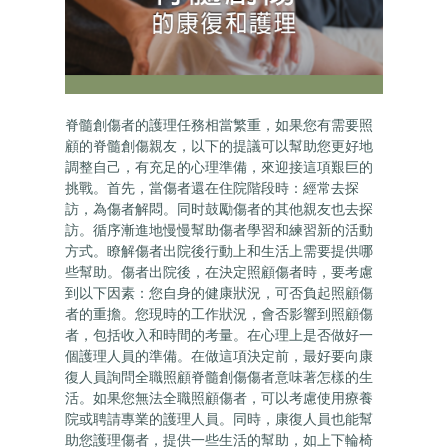
脊髓創傷者的護理任務相當繁重，如果您有需要照
顧的脊髓創傷親友，以下的提議可以幫助您更好地
調整自己，有充足的心理準備，來迎接這項艱巨的
挑戰。首先，當傷者還在住院階段時：經常去探
訪，為傷者解悶。同时鼓勵傷者的其他親友也去探
訪。循序漸進地慢慢幫助傷者學習和練習新的活動
方式。瞭解傷者出院後行動上和生活上需要提供哪
些幫助。傷者出院後，在決定照顧傷者時，要考慮
到以下因素：您自身的健康狀況，可否負起照顧傷
者的重擔。您現時的工作狀況，會否影響到照顧傷
者，包括收入和時間的考量。在心理上是否做好一
個護理人員的準備。在做這項決定前，最好要向康
復人員詢問全職照顧脊髓創傷傷者意味著怎樣的生
活。如果您無法全職照顧傷者，可以考慮使用療養
院或聘請專業的護理人員。同時，康復人員也能幫
助您護理傷者，提供一些生活的幫助，如上下輪椅