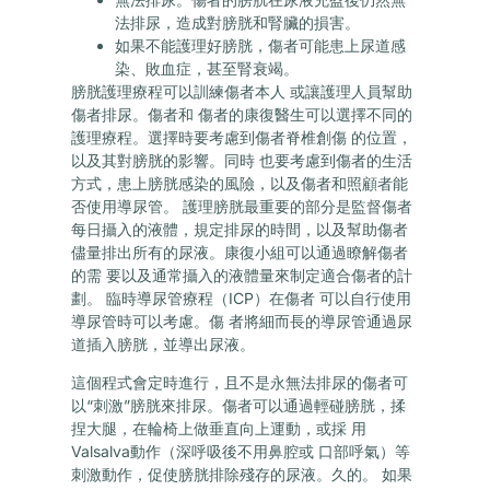
法排尿，造成對膀胱和腎臟的損害。
如果不能護理好膀胱，傷者可能患上尿道感
染、敗血症，甚至腎衰竭。
膀胱護理療程可以訓練傷者本人 或讓護理人員幫助
傷者排尿。傷者和 傷者的康復醫生可以選擇不同的
護理療程。選擇時要考慮到傷者脊椎創傷 的位置，
以及其對膀胱的影響。同時 也要考慮到傷者的生活
方式，患上膀胱感染的風險，以及傷者和照顧者能
否使用導尿管。 護理膀胱最重要的部分是監督傷者
每日攝入的液體，規定排尿的時間，以及幫助傷者
儘量排出所有的尿液。康復小組可以通過瞭解傷者
的需 要以及通常攝入的液體量來制定適合傷者的計
劃。 臨時導尿管療程（ICP）在傷者 可以自行使用
導尿管時可以考慮。傷 者將細而長的導尿管通過尿
道插入膀胱，並導出尿液。
這個程式會定時進行，且不是永無法排尿的傷者可
以“刺激”膀胱來排尿。傷者可以通過輕碰膀胱，揉
捏大腿，在輪椅上做垂直向上運動，或採 用
Valsalva動作（深呼吸後不用鼻腔或 口部呼氣）等
刺激動作，促使膀胱排除殘存的尿液。久的。 如果