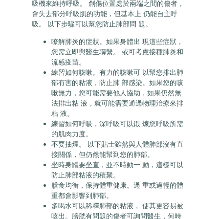
吸機來維持呼吸。 創傷位置處於兩端之間的傷者，
會失去部分呼吸肌的功能，但基本上 仍能自主呼
吸。 以下步驟可以幫您防止肺部問 題。
瞭解肺炎的症狀。如果身體出 現這些症狀，
您需立即與醫生聯繫。 或可考慮接種肺炎和
流感疫苗。
練習如何咳嗽。有力的咳嗽可 以幫您排出肺
部有害的粘液，防止肺 部感染。如果您的咳
嗽無力，您可能需要他人協助，如果仍然無
法排出粘 液，就可能需要通過物理治療來排
粘 液。
練習如何呼吸，深呼吸可以鍛 煉您呼吸所需
的肌肉力度。
不要抽煙。 以下貼士雖然與人體肺部沒有直
接關係，但仍然能幫到您的肺部。
坐時身體要坐直，並不時動一 動，這樣可以
防止肺部粘液的積聚。
膳食均衡，保持體重健康。過 重或過輕的體
重都會影響到肺部。
多喝水可以稀釋肺部的粘液， 使其更容易被
咳出。膀胱有問題的傷者可詢問醫生，何時