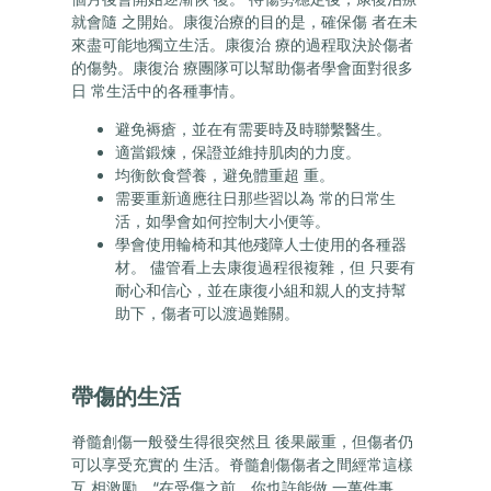
就會隨 之開始。康復治療的目的是，確保傷 者在未
來盡可能地獨立生活。康復治 療的過程取決於傷者
的傷勢。康復治 療團隊可以幫助傷者學會面對很多
日 常生活中的各種事情。
避免褥瘡，並在有需要時及時聯繫醫生。
適當鍛煉，保證並維持肌肉的力度。
均衡飲食營養，避免體重超 重。
需要重新適應往日那些習以為 常的日常生
活，如學會如何控制大小便等。
學會使用輪椅和其他殘障人士使用的各種器
材。 儘管看上去康復過程很複雜，但 只要有
耐心和信心，並在康復小組和親人的支持幫
助下，傷者可以渡過難關。
帶傷的生活
脊髓創傷一般發生得很突然且 後果嚴重，但傷者仍
可以享受充實的 生活。脊髓創傷傷者之間經常這樣
互 相激勵，“在受傷之前，你也許能做 一萬件事。