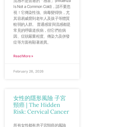
流感不是普通的「感冒」(Influenza
Is Not a Common Cold)，請不要忽
視！它傳染性強、病毒變得快，尤
其容易威脅到老年人及孩子等體質
較弱的人群。 普通感冒與流感都是
常見的呼吸道疾病，但它們在病
因、症狀嚴重程度、傳染力及併發
症等方面有顯著差異。
Read More »
February 26, 2026
女性的隱形風險 子宮
頸癌 | The Hidden
Risk: Cervical Cancer
所有女性都有患子宮頸癌的風險