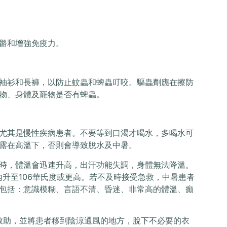
骼和增強免疫力。
袖衫和長褲，以防止蚊蟲和蜱蟲叮咬。驅蟲劑應在擦防
物、身體及寵物是否有蜱蟲。
尤其是慢性疾病患者。不要等到口渴才喝水，多喝水可
暴露在高溫下，否則會導致脫水及中暑。
時，體溫會迅速升高，出汗功能失調，身體無法降溫。
鐘內升至106華氏度或更高。若不及時接受急救，中暑患者
包括：意識模糊、言語不清、昏迷、非常高的體溫、癲
求救助，並將患者移到陰涼通風的地方，脫下不必要的衣