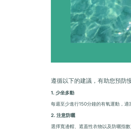
遵循以下的建議，有助您預防
1. 少坐多動
每週至少進行150分鐘的有氧運動，
2. 注意防曬
選擇寬邊帽、遮蓋性衣物以及防曬指數至少