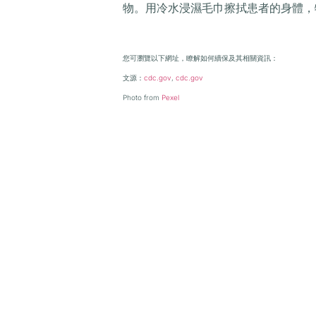
物。用冷水浸濕毛巾擦拭患者的身體，
您可瀏覽以下網址，瞭解如何續保及其相關資訊
：
文源：
cdc.gov
,
cdc.gov
Photo from
Pexel