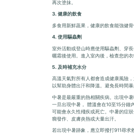
再次塗抹。
3. 健康的飲食
多食用新鮮蔬果，健康的飲食能強健骨
4. 使用驅蟲劑
室外活動或登山時應使用驅蟲劑、穿長
曬霜後使用。進入室內後，檢查您的衣
5. 及時補充水分
高溫天氣對所有人都會造成健康風險，
以幫助身體出汗和降溫。避免長時間
中暑是最嚴重的熱相關疾病。出現中暑
一旦出現中暑， 體溫會在10至15分
可能會永久性殘疾或死亡。中暑的症狀
癇發作、皮膚炎熱或大量出汗。
若出現中暑跡象，應立即撥打911尋