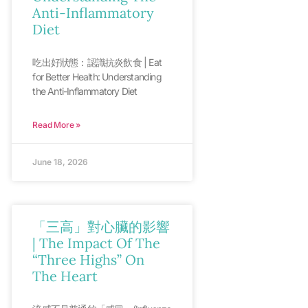
Anti-Inflammatory
Diet
吃出好狀態：認識抗炎飲食 | Eat
for Better Health: Understanding
the Anti-Inflammatory Diet
Read More »
June 18, 2026
「三高」對心臟的影響
| The Impact Of The
“Three Highs” On
The Heart