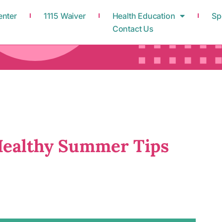
enter
1115 Waiver
Health Education
Sp
Contact Us
thy Summer Tips