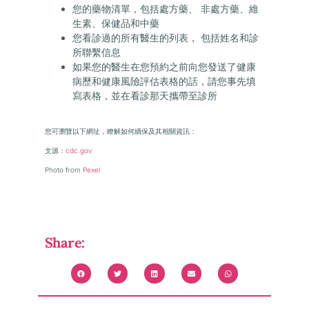
您的藥物清單，包括處方藥、 非處方藥、維
生素、保健品和中藥
您看診過的所有醫生的列表， 包括姓名和診
所聯繫信息
如果您的醫生在您預約之前向您發送了健康
病歷和健康風險評估表格的話，請您事先填
寫表格，並在看診那天攜帶至診所
您可瀏覽以下網址，瞭解如何續保及其相關資訊
：
文源：
cdc.gov
Photo from
Pexel
Share: