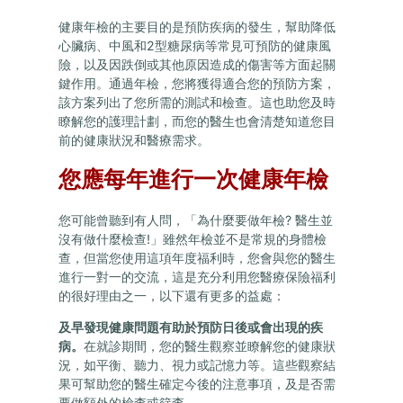
健康年檢的主要目的是預防疾病的發生，幫助降低
心臟病、中風和2型糖尿病等常見可預防的健康風
險，以及因跌倒或其他原因造成的傷害等方面起關
鍵作用。通過年檢，您將獲得適合您的預防方案，
該方案列出了您所需的測試和檢查。這也助您及時
瞭解您的護理計劃，而您的醫生也會清楚知道您目
前的健康狀況和醫療需求。
您應每年進行一次健康年檢
您可能曾聽到有人問，「為什麼要做年檢? 醫生並
沒有做什麼檢查!」雖然年檢並不是常規的身體檢
查，但當您使用這項年度福利時，您會與您的醫生
進行一對一的交流，這是充分利用您醫療保險福利
的很好理由之一，以下還有更多的益處：
及早發現健康問題有助於預防日後或會出現的疾
病。
在就診期間，您的醫生觀察並瞭解您的健康狀
況，如平衡、聽力、視力或記憶力等。這些觀察結
果可幫助您的醫生確定今後的注意事項，及是否需
要做額外的檢查或篩查。