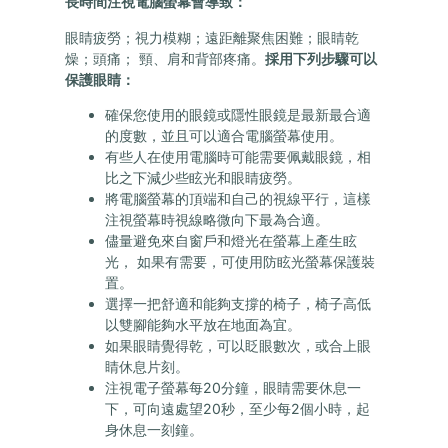
長時間注視電腦螢幕會導致：
眼睛疲勞；視力模糊；遠距離聚焦困難；眼睛乾
燥；頭痛； 頸、肩和背部疼痛。
採用下列步驟可以
保護眼睛：
確保您使用的眼鏡或隱性眼鏡是最新最合適
的度數，並且可以適合電腦螢幕使用。
有些人在使用電腦時可能需要佩戴眼鏡，相
比之下減少些眩光和眼睛疲勞。
將電腦螢幕的頂端和自己的視線平行，這樣
注視螢幕時視線略微向下最為合適。
儘量避免來自窗戶和燈光在螢幕上產生眩
光， 如果有需要，可使用防眩光螢幕保護裝
置。
選擇一把舒適和能夠支撐的椅子，椅子高低
以雙腳能夠水平放在地面為宜。
如果眼睛覺得乾，可以眨眼數次，或合上眼
睛休息片刻。
注視電子螢幕每20分鐘，眼睛需要休息一
下，可向遠處望20秒，至少每2個小時，起
身休息一刻鐘。