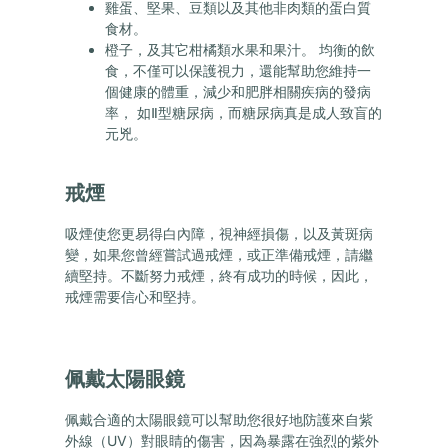
雞蛋、堅果、豆類以及其他非肉類的蛋白質
食材。
橙子，及其它柑橘類水果和果汁。 均衡的飲
食，不僅可以保護視力，還能幫助您維持一
個健康的體重，減少和肥胖相關疾病的發病
率， 如Ⅱ型糖尿病，而糖尿病真是成人致盲的
元兇。
戒煙
吸煙使您更易得白內障，視神經損傷，以及黃斑病
變，如果您曾經嘗試過戒煙，或正準備戒煙，請繼
續堅持。不斷努力戒煙，終有成功的時候，因此，
戒煙需要信心和堅持。
佩戴太陽眼鏡
佩戴合適的太陽眼鏡可以幫助您很好地防護來自紫
外線（UV）對眼睛的傷害，因為暴露在強烈的紫外