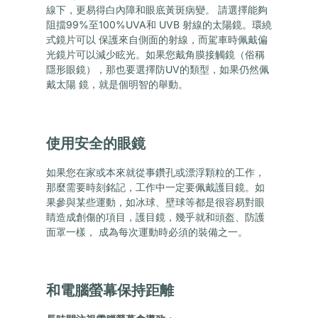
線下，更易得白內障和眼底黃斑病變。 請選擇能夠
阻擋99%至100%UVA和 UVB 射線的太陽鏡。環繞
式鏡片可以 保護來自側面的射線，而駕車時佩戴偏
光鏡片可以減少眩光。如果您戴角膜接觸鏡（俗稱
隱形眼鏡），那也要選擇防UV的類型，如果仍然佩
戴太陽 鏡，就是個明智的舉動。
使用安全的眼鏡
如果您在家或本來就從事鑽孔或漂浮顆粒的工作，
那麼需要時刻銘記，工作中一定要佩戴護目鏡。如
果參與某些運動，如冰球、壁球等都是很容易對眼
睛造成創傷的項目，護目鏡，幾乎就和頭盔、防護
面罩一樣， 成為每次運動時必須的裝備之一。
和電腦螢幕保持距離