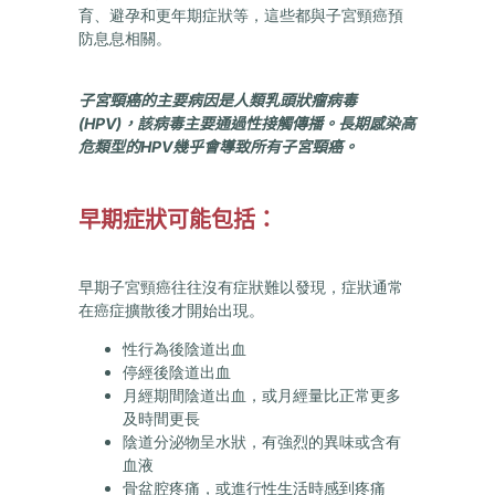
育、避孕和更年期症狀等，這些都與子宮頸癌預
防息息相關。
子宮頸癌的主要病因是人類乳頭狀瘤病毒
(HPV)
，該病毒主要通過性接觸傳播。長期感染高
危類型的
HPV
幾乎會導致所有子宮頸癌。
早期症狀可能包括：
早期子宮頸癌往往沒有症狀難以發現，症狀通常
在癌症擴散後才開始出現。
性行為後陰道出血
停經後陰道出血
月經期間陰道出血，或月經量比正常更多
及時間更長
陰道分泌物呈水狀，有強烈的異味或含有
血液
骨盆腔疼痛，或進行性生活時感到疼痛