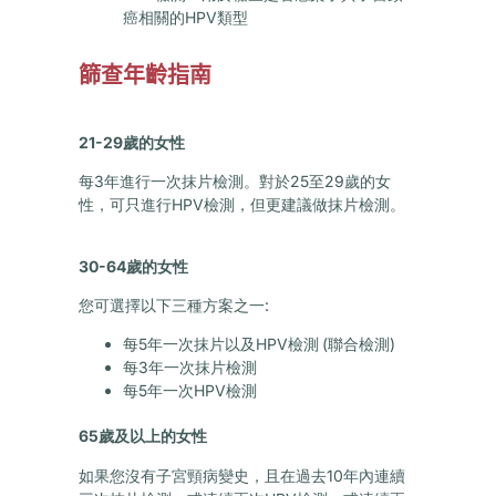
癌相關的HPV類型
篩查年齡指南
21-29歲的女性
每3年進行一次抹片檢測。對於25至29歲的女
性，可只進行HPV檢測，但更建議做抹片檢測。
30-64歲的女性
您可選擇以下三種方案之一:
每
5
年一次抹片以及
HPV
檢測
(
聯合檢測
)
每3年一次抹片檢測
每5年一次HPV檢測
65歲及以上的女性
如果您沒有子宮頸病變史，且在過去10年內連續