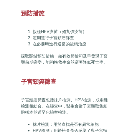
預防措施
接種HPV疫苗（如九價疫苗）
定期進行子宮頸癌篩查
在必要時進行適當的後續治療
採取關鍵預防措施，如有效篩檢和及早發現子宮
頸前期癌變，能夠挽救生命並顯著降低死亡率。
子宮頸癌篩查
子宮頸癌篩查包括抹片檢測、HPV檢測，或兩種
檢測相結合。在篩查中，醫生會從子宮頸取集細
胞樣本並送至化驗室檢測。
抹片檢測：
用於查找是否有異常細胞
HPV檢測：
用於檢查是否感染了與子宮頸