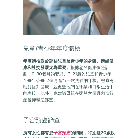
兒童/青少年年度體檢
年度體檢對於評估兒童及青少年的身體、情
緒健
康和社交發展尤為重要。
根據您的健康
保險計
劃，0-30個月的嬰兒、3-21歲的兒童和青少年
可每年或每12個月進行一次免費的年檢。檢查有
助於提升健康，並促進他們在學業和日常生活中
的表現。此外，也建議母親在嬰兒六個月內進行
產後抑鬱症篩查。
子宮頸癌篩查
所有女性都有患
子宮頸癌
的風險，特別是30
歲以