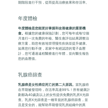
期階段進行干預，從而提高治療效果和存活率。
年度體檢
年度體檢是您能更好掌握和改善健康的重要
機
會。
根據您的健康保險計劃，您可每年或每12個
月進行一次免費的年檢。醫生會評估結果調整治
療方案，助您有效地管理慢性疾病並提升健康。
如果您行動不便，若家中有經認證的電子血壓
計，您可通過遠程醫療進行年體，並向醫生報告
您的血壓值。
乳腺癌篩查
乳腺癌是女性癌症死亡的第二大原因。
當乳
腺癌
在早期被發現時，存活率高達99%！所有健康計
劃都為40歲及以上的女性提供免費的乳房X光篩
查。乳房X光篩查是一種常規的乳腺癌篩查，並
且是安全的，能幫助早期發現乳房組織中的異