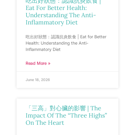
吃出好狀態：認識抗炎飲食 |
Eat For Better Health:
Understanding The Anti-
Inflammatory Diet
吃出好狀態：認識抗炎飲食 | Eat for Better
Health: Understanding the Anti-
Inflammatory Diet
Read More »
June 18, 2026
「三高」對心臟的影響 | The
Impact Of The “Three Highs”
On The Heart