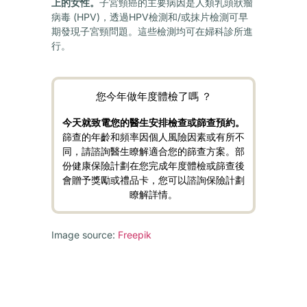
上的女性。
子宮頸癌的主要病因是人類乳頭狀瘤
病毒 (HPV)，透過HPV檢測和/或抹片檢測可早
期發現子宮頸問題。這些檢測均可在婦科診所進
行。
您今年做年度體檢了嗎 ？
今天就致電您的醫生安排檢查或篩查
預約。
篩查的年齡和頻率因個人風險因素或有所不
同，請諮詢醫生瞭解適合您的篩查方案。部
份健康保險計劃在您完成年度體檢或篩查後
會贈予獎勵或禮品卡，您可以諮詢保險計劃
瞭解詳情。
Image source:
Freepik