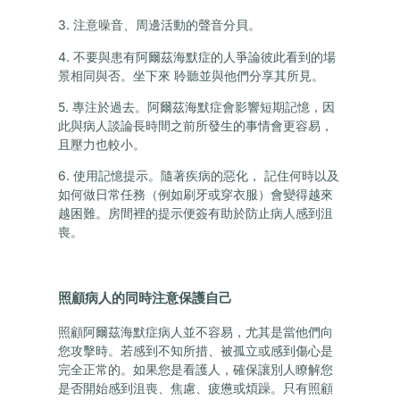
3. 注意噪音、周邊活動的聲音分貝。
4. 不要與患有阿爾茲海默症的人爭論彼此看到的場
景相同與否。坐下來 聆聽並與他們分享其所見。
5. 專注於過去。阿爾茲海默症會影響短期記憶，因
此與病人談論長時間之前所發生的事情會更容易，
且壓力也較小。
6. 使用記憶提示。隨著疾病的惡化， 記住何時以及
如何做日常任務（例如刷牙或穿衣服）會變得越來
越困難。房間裡的提示便簽有助於防止病人感到沮
喪。
照顧病人的同時注意保護自己
照顧阿爾茲海默症病人並不容易，尤其是當他們向
您攻擊時。若感到不知所措、被孤立或感到傷心是
完全正常的。如果您是看護人，確保讓別人瞭解您
是否開始感到沮喪、焦慮、疲憊或煩躁。只有照顧