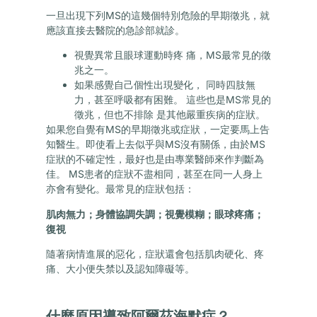
一旦出現下列MS的這幾個特別危險的早期徵兆，就
應該直接去醫院的急診部就診。
視覺異常且眼球運動時疼 痛，MS最常見的徵
兆之一。
如果感覺自己個性出現變化， 同時四肢無
力，甚至呼吸都有困難。 這些也是MS常見的
徵兆，但也不排除 是其他嚴重疾病的症狀。
如果您自覺有MS的早期徵兆或症狀，一定要馬上告
知醫生。即使看上去似乎與MS沒有關係，由於MS
症狀的不確定性，最好也是由專業醫師來作判斷為
佳。 MS患者的症狀不盡相同，甚至在同一人身上
亦會有變化。最常見的症狀包括：
肌肉無力；身體協調失調；視覺模糊；眼球疼痛；
復視
隨著病情進展的惡化，症狀還會包括肌肉硬化、疼
痛、大小便失禁以及認知障礙等。
什麼原因導致阿爾茲海默症？