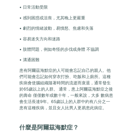
• 日常活動受限
• 感到困惑或沮喪，尤其晚上更嚴重
• 劇烈的情緒波動，易憤怒、焦慮和失落
• 容易迷失方向和迷路
• 肢體問題，例如奇怪的步伐或身體 不協調
• 溝通困難
患有阿爾茲海默症的人可能會忘記自己的親人。他
們可能會忘記如何穿衣打扮、吃飯和上廁所。這種
疾病會使腦組織隨著時間的流逝而衰退，通常發生
於65歲以上的人群。 通常，患上阿爾茲海默症之後
的壽命 僅僅數年或數十年，一般來說，大多 數病患
會生活長達9年。65歲以上的人群中約有八分之一
患有這種疾病，並且女人比男人更易患此病症。
什麼是阿爾茲海默症？