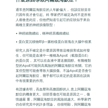
通常患阿爾茲海默症的人年齡偏大， 但該症狀並非
只因年長才會引起。科 學家們不確定為何不是所有
人都會患此症，但他們知道引起它的症狀似乎來自
兩種主要的神經損傷類型：
• 神經細胞纏結，稱神經原纖維纏結
• 蛋白質沉積物即β—澱粉樣蛋白斑塊在大腦中積累
研究人員不確定是什麼原因導致這種損害或如何發
生，但可能是血液中一種稱為ApoE（載脂蛋白E）
的蛋白質， 其可以在血液中運送膽固醇。有幾種類
型的ApoE可能與高風險的阿爾茲海默症有關。它的
某些型態可能會導致大腦損傷。不論ApoE是否會引
起阿爾茲海默症，幾乎都可以肯定的是基因在該病
中有很重要的作用。
有證據表明，高血壓和高膽固醇的人 患上阿爾茲海
默症的機會更大。頭部受傷也可能是原因之一，傷
情越嚴 重，阿爾茲海默症的風險就越大。科學家們
仍在研究其中的許多理論， 但很明顯，與阿爾茲海