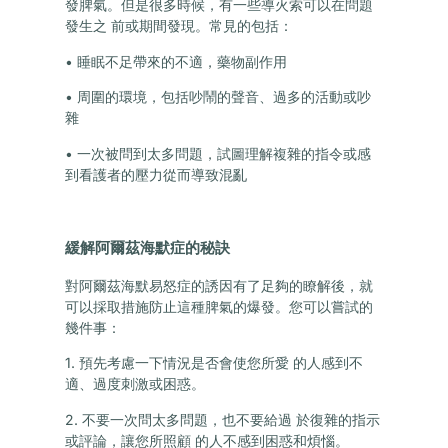
發脾氣。但是很多時候，有一些導火索可以在問題
發生之 前或期間發現。常見的包括：
• 睡眠不足帶來的不適，藥物副作用
• 周圍的環境，包括吵鬧的聲音、過多的活動或吵
雜
• 一次被問到太多問題，試圖理解複雜的指令或感
到看護者的壓力從而導致混亂
緩解阿爾茲海默症的秘訣
對阿爾茲海默易怒症的誘因有了足夠的瞭解後，就
可以採取措施防止這種脾氣的爆發。您可以嘗試的
幾件事：
1. 預先考慮一下情況是否會使您所愛 的人感到不
適、過度刺激或困惑。
2. 不要一次問太多問題，也不要給過 於復雜的指示
或評論，讓您所照顧 的人不感到困惑和煩惱。