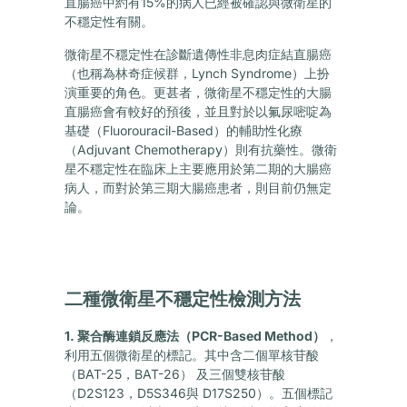
直腸癌中約有15%的病人已經被確認與微衛星的
不穩定性有關。
微衛星不穩定性在診斷遺傳性非息肉症結直腸癌
（也稱為林奇症候群，Lynch Syndrome）上扮
演重要的角色。更甚者，微衛星不穩定性的大腸
直腸癌會有較好的預後，並且對於以氟尿嘧啶為
基礎（Fluorouracil-Based）的輔助性化療
（Adjuvant Chemotherapy）則有抗藥性。微衛
星不穩定性在臨床上主要應用於第二期的大腸癌
病人，而對於第三期大腸癌患者，則目前仍無定
論。
二種微衛星不穩定性檢測方法
1. 聚合酶連鎖反應法（PCR-Based Method）
，
利用五個微衛星的標記。其中含二個單核苷酸
（BAT-25，BAT-26） 及三個雙核苷酸
（D2S123，D5S346與 D17S250）。五個標記