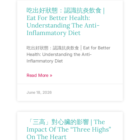
吃出好狀態：認識抗炎飲食 |
Eat For Better Health:
Understanding The Anti-
Inflammatory Diet
吃出好狀態：認識抗炎飲食 | Eat for Better
Health: Understanding the Anti-
Inflammatory Diet
Read More »
June 18, 2026
「三高」對心臟的影響 | The
Impact Of The “Three Highs”
On The Heart