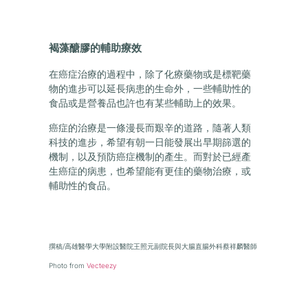
褐藻醣膠的輔助療效
在癌症治療的過程中，除了化療藥物或是標靶藥
物的進步可以延長病患的生命外，一些輔助性的
食品或是營養品也許也有某些輔助上的效果。
癌症的治療是一條漫長而艱辛的道路，隨著人類
科技的進步，希望有朝一日能發展出早期篩選的
機制，以及預防癌症機制的產生。而對於已經產
生癌症的病患，也希望能有更佳的藥物治療，或
輔助性的食品。
撰稿/高雄醫學大學附設醫院王照元副院長與大腸直腸外科蔡祥麟醫師
Photo from
Vecteezy