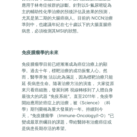
應用于林奇症候群的診斷。針對以5-氟尿嘧啶為
主的輔助性化學治療的預後評估及效果的預測，
尤其是第二期的大腸癌病人。目前的 NCCN治療
準則中，也建議年紀在七十歲以下的大腸直腸癌
病患，必須檢測其MSI的狀態。
免疫腫瘤學的未來
免疫腫瘤學目前已經漸漸成為癌症治療上的顯
學。過去十年，標靶治療的成功振奮人心。然
而，醫學界無 法以此為滿足，因為標靶治療只能
延 長病患生命。隨著治療方法的演進， 大家從原
來只看癌細胞，發展到將 視線轉移到了人體自身
最強大的武器 “免疫系統”。直至2011年，免疫學
開始應用於癌症上的治療，被《Science》（科
學）期刊榮稱為重大發展的一年。持續到今
天，“免疫腫瘤學 （Immune-Oncology/I-O）”已
變成最眾所矚目的課題，帶給醫師有治癒癌症或
是病患長期存活的希望。