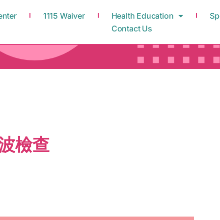
enter
1115 Waiver
Health Education
Sp
Contact Us
波檢查