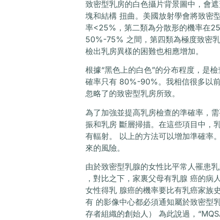
致密型乳房的白色攝片背景圖中，會遮
塊和結構 扭曲。美國放射學會將致密
率<25%，第二類為分散形的機率在2
50%-75% 之間，第四類為極度致密
檢出乳房異樣的困難也相應增加。
根據“黑色上的白色”的分布程度，是檢
確率只有 80%-90%。我相信很多
忽略了的致密型乳房所致。
為了加強並提高乳房檢查的準確率，需
振和乳房 斷層掃描。在這些項目中，
有輻射。 以上的方法可以增加準確率
來的風險。
由於致密型乳腺的女性比平常人罹患乳腺癌的 
，對比之下，家裏父母有乳腺 癌的病
女性得乳 腺癌的機率要比有乳癌家族史
有 的影像中心都必須通知屬於致密型乳 腺
存者組織的創始人） 為此說過，“MQ