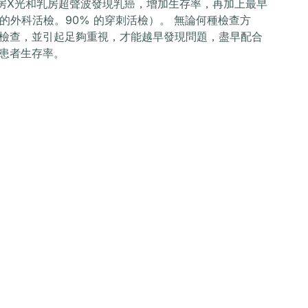
乳房X光和乳房超聲波發現乳癌，增加生存率，再加上最早
的外科活檢。90% 的穿刺活檢）。 無論何種檢查方
檢查，並引起足夠重視，才能越早發現問題，盡早配合
患者生存率。