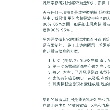
乳癌辛存者對於國家強烈要求，影像 
沒有任何一項檢查是致密型的檢 驗指
驗中，我習慣 用乳房超聲波去檢查病人
80%-85%之間，如果加上乳房超 
達到90%-95% 。
另外需要做其它的測試才能百分百 確
是有限制的。 為了上述的問題，普通
房超聲波檢查的方案。
初次（剛發現）乳房X光檢 查，
第一次來醫學影像中心做X 光，
每5年左右，已經發現是致 密型
家族有乳癌發病史，或發現 有致
乳房超聲波發現有囊腫或腫 塊的
早期的致密型乳房是通過乳房X 光和乳
癌是比較少見 的擴散管癌，X光和乳