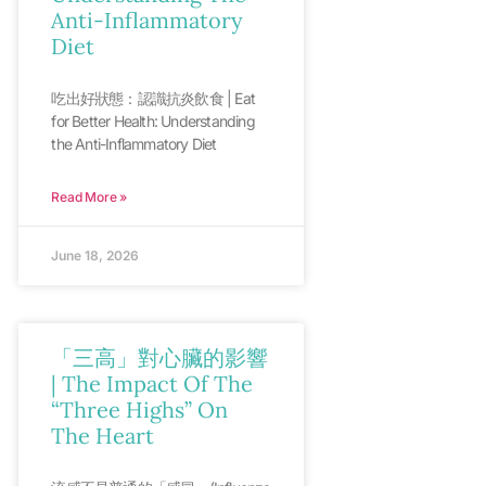
Anti-Inflammatory
Diet
吃出好狀態：認識抗炎飲食 | Eat
for Better Health: Understanding
the Anti-Inflammatory Diet
Read More »
June 18, 2026
「三高」對心臟的影響
| The Impact Of The
“Three Highs” On
The Heart