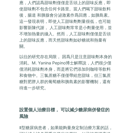
應，人們認爲甜味劑僅僅是舌頭上的甜味反應，即
使甜味劑不包含任何卡路里。當人們喝下甜味飲料
後，腸道 和胰腺會分泌激素作爲回應，如胰島素。
這一發現表明，即使人工甜味劑劑量很低，也可能
影響新陳代謝， 人工甜味劑常常是小劑量使用，並
不增加熱量的攝入。然而，人工甜味劑僅僅是舌頭
上的甜味反應，而天然甜味劑如砂糖就和熱量有
關。
以往的研究存在局限， 因爲只是注意甜味劑本身的
消耗。M. Yanina Pepino博士解釋說，人們很少僅
僅消耗甜味劑本身，而是將它們添加到咖啡等飲料
和食物中。三氯蔗糖不僅僅帶給您甜味，但三氯蔗
糖對肥胖人群的葡萄糖和胰島素的影響機制，還有
待進一步研究。
設置個人治療目標， 可以減少糖尿病併發症的
風險
Ⅱ型糖尿病患者，如果能夠量身定制治療方案的話，