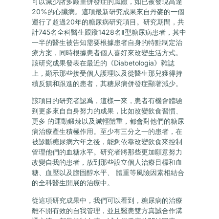
可以減少諸多嚴重併發症的風險，如已被發現高達
20%的心臟病。這項最新研究成果來自丹麥的一個
運行了超過20年的糖尿病研究項目。研究期間，共
計745名全科醫生跟蹤1428名Ⅱ型糖尿病患者，其中
一半的醫生被告知需要根據患者自身的特點制定治
療方案，同時根據患者個人喜好來改變生活方式。
該研究成果發表在最近的《Diabetologia》雜誌
上，顯示那些接受個人護理以及從醫生那兒獲得持
續反饋和跟進的患者，其糖尿病併發症顯著減少。
該項目的研究者認爲，這樣一來，患者有機會體驗
到更多來自自身努力的成果，比如改變飲食習慣、
更多 的運動鍛煉以及減輕體重，都會對他們的糖尿
病治療產生積極作用。至少有三分之一的患者，在
被診斷糖尿病六年之後，能夠依靠改變飲食來控制
管理他們的血糖水平。研究者將那些更加願意努力
改變自我的患者，放到那些設立個人治療目標和血
糖、血壓以及膽固醇水平、 體重等風險因素相結合
的全科醫生開展的治療中。
從這項研究成果中，我們可以看到，糖尿病的治療
離不開有效的自我管理，並且醫患雙方真誠合作溝