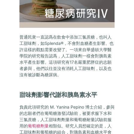
普通民衆一直認爲在飲食中添加三氯蔗糖，也叫人
工甜味劑，如Splenda®，不會對血糖產生影響。也
許這樣的觀點需要改變了。一項來自華盛頓大學醫
學院的研究報告認爲，人工甜味劑一樣會對胰島素
水平產生影響。這項研究有17名嚴重肥胖症的志願
者參與，他們以往並沒有消耗人工甜味劑，以及也
沒有被診斷為糖尿病。
甜味劑影響代謝和胰島素水平
負責此項研究的 M. Yanina Pepino 博士介紹，參與
的志願者們在葡萄糖激發試驗前，被要求服下水和
三氯蔗糖，人工甜味劑劑量和葡萄糖耐量試驗前服
用的
葡萄糖劑量
相類似。研究人員想確定的是，人
工甜味劑和葡萄糖的組合，對胰島素和血糖水平會