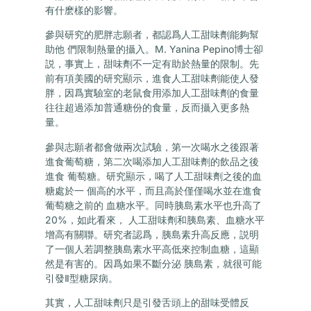
有什麽樣的影響。
參與研究的肥胖志願者，都認爲人工甜味劑能夠幫
助他 們限制熱量的攝入。M. Yanina Pepino博士卻
説，事實上，甜味劑不一定有助於熱量的限制。先
前有項美國的研究顯示，進食人工甜味劑能使人發
胖，因爲實驗室的老鼠食用添加人工甜味劑的食量
往往超過添加普通糖份的食量，反而攝入更多熱
量。
參與志願者都會做兩次試驗，第一次喝水之後跟著
進食葡萄糖，第二次喝添加人工甜味劑的飲品之後
進食 葡萄糖。研究顯示，喝了人工甜味劑之後的血
糖處於一 個高的水平，而且高於僅僅喝水並在進食
葡萄糖之前的 血糖水平。同時胰島素水平也升高了
20%，如此看來， 人工甜味劑和胰島素、血糖水平
增高有關聯。研究者認爲，胰島素升高反應，説明
了一個人若調整胰島素水平高低來控制血糖，這顯
然是有害的。因爲如果不斷分泌 胰島素，就很可能
引發Ⅱ型糖尿病。
其實，人工甜味劑只是引發舌頭上的甜味受體反