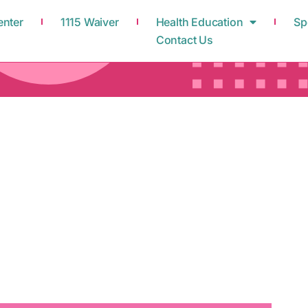
enter
1115 Waiver
Health Education
Sp
Contact Us