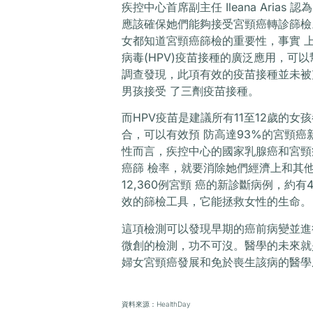
疾控中心首席副主任 Ileana Ari
應該確保她們能夠接受宮頸癌轉診篩檢
女都知道宮頸癌篩檢的重要性，事實 
病毒(HPV)疫苗接種的廣泛應用，可
調查發現，此項有效的疫苗接種並未被充
男孩接受 了三劑疫苗接種。
而HPV疫苗是建議所有11至12歲的女
合，可以有效預 防高達93%的宮頸
性而言，疾控中心的國家乳腺癌和宮頸
癌篩 檢率，就要消除她們經濟上和其他
12,360例宮頸 癌的新診斷病例，約
效的篩檢工具，它能拯救女性的生命。
這項檢測可以發現早期的癌前病變並進
微創的檢測，功不可沒。醫學的未來就
婦女宮頸癌發展和免於喪生該病的醫學
資料來源：HealthDay