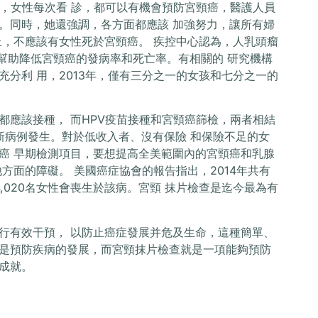
as 認為，女性每次看 診，都可以有機會預防宮頸癌，醫護人員
。同時，她還強調，各方面都應該 加強努力，讓所有婦
上，不應該有女性死於宮頸癌。 疾控中心認為，人乳頭瘤
以幫助降低宮頸癌的發病率和死亡率。有相關的 研究機構
分利 用，2013年，僅有三分之一的女孩和七分之一的
孩都應該接種， 而HPV疫苗接種和宮頸癌篩檢，兩者相結
癌新病例發生。對於低收入者、沒有保險 和保險不足的女
癌 早期檢測項目，要想提高全美範圍內的宮頸癌和乳腺
方面的障礙。 美國癌症協會的報告指出，2014年共有
有4,020名女性會喪生於該病。宮頸 抹片檢查是迄今最為有
行有效干預， 以防止癌症發展并危及生命，這種簡單、
是預防疾病的發展，而宮頸抹片檢查就是一項能夠預防
成就。