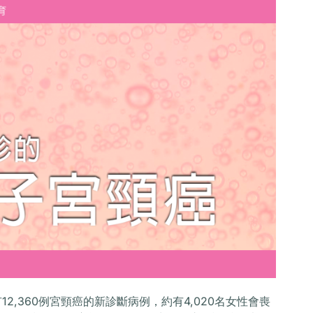
12,360例宮頸癌的新診斷病例，約有4,020名女性會喪