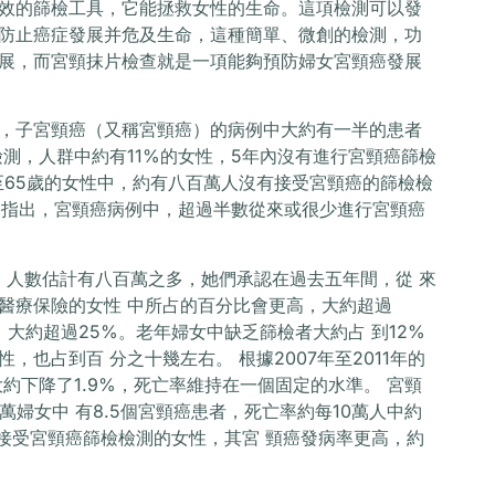
效的篩檢工具，它能拯救女性的生命。這項檢測可以發
防止癌症發展并危及生命，這種簡單、微創的檢測，功
展，而宮頸抹片檢查就是一項能夠預防婦女宮頸癌發展
，子宮頸癌（又稱宮頸癌）的病例中大約有一半的患者
檢測，人群中約有11%的女性，5年內沒有進行宮頸癌篩檢
至65歲的女性中，約有八百萬人沒有接受宮頸癌的篩檢檢
告中指出，宮頸癌病例中，超過半數從來或很少進行宮頸癌
女性，人數估計有八百萬之多，她們承認在過去五年間，從 來
醫療保險的女性 中所占的百分比會更高，大約超過
，大約超過25%。老年婦女中缺乏篩檢者大約占 到12%
也占到百 分之十幾左右。 根據2007年至2011年的
約下降了1.9%，死亡率維持在一個固定的水準。 宮頸
萬婦女中 有8.5個宮頸癌患者，死亡率約每10萬人中約
有接受宮頸癌篩檢檢測的女性，其宮 頸癌發病率更高，約