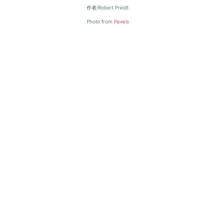
作者/Robert Preidt
Photo from
Pexels