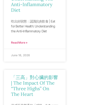
Anti-Inflammatory
Diet
吃出好狀態：認識抗炎飲食 | Eat
for Better Health: Understanding
the Anti-Inflammatory Diet
Read More »
June 18, 2026
「三高」對心臟的影響
| The Impact Of The
“Three Highs” On
The Heart