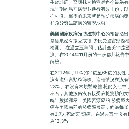
生於該病。宮頸抹片檢查是迄今最為有
現早期的癌前病變並進行有效干預，以
不可沒。醫學的未來就是預防疾病的發
和免於喪生該病的醫學成就。
美國國家疾病預防控制中心
的報告指出
是從來沒有接受或很 少接受過宮頸癌
檢測。 在過去五年間，估計全美21歲
測。在2014年11月份的一份聯邦報
篩檢。
在2012年，11%的21歲至65歲的
沒有進行宮頸癌篩檢。這種情況在沒有
23%。在沒有常規醫療體 檢的女性中
左右，其他族裔沒有接受篩檢測驗的女性，
統計數據顯示，美國宮頸癌的 發病率大
癌在美國南部的發病率最高，約為每10
有2.7人死於宮 頸癌。在過去五年沒
為12.3%。