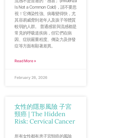
流感不是普通的「感冒」(Influenza
Is Not a Common Cold)，請不要忽
視！它傳染性強、病毒變得快，尤
其容易威脅到老年人及孩子等體質
較弱的人群。 普通感冒與流感都是
常見的呼吸道疾病，但它們在病
因、症狀嚴重程度、傳染力及併發
症等方面有顯著差異。
Read More »
February 26, 2026
女性的隱形風險 子宮
頸癌 | The Hidden
Risk: Cervical Cancer
所有女性都有患子宮頸癌的風險