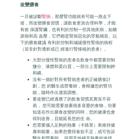
改變膳食
一旦被診斷
腎病
，那麼腎功能就有可能一路走下
坡，而改變膳食習慣，讓飲食更加合理科學，才能
有效 保護腎臟，也有利於控制一些其他疾病，如糖
尿病和高 血壓，它們都是腎病惡化的罪魁禍首。以
下的膳食建議 有利於控制和減緩慢性腎病的病程
（並非針對透析或已 經進行腎移植的患者）。
大部分慢性腎病的患者在飲食中都需要控制
鹽分、液體和蛋白質，一部分上需要限制鉀
和磷。
沒有一個針對所有腎病患者的正確膳食計
劃，您 的醫生或營養師，會根據您的腎功
能，隨時作出適當調整。
要改變已經適應了的飲食習慣其實並不容
易， 您可能需要放棄很多喜愛的食物，但要
知道在作出膳食改變的同時，您的健康也會
得到改善，且能延長您的生 命。
您需要攝入足夠的熱量（卡路里）來維持健
康和能量，如果您覺得食欲不足，或可告訴
醫生和營養師， 採用其他補充熱量的途徑。