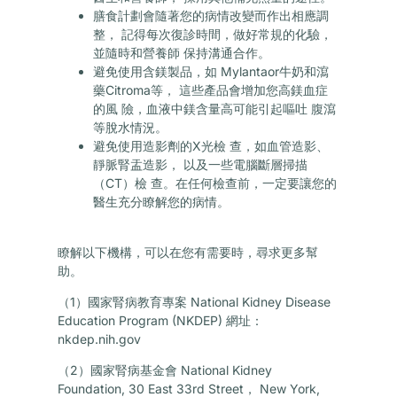
膳食計劃會隨著您的病情改變而作出相應調
整， 記得每次復診時間，做好常規的化驗，
並隨時和營養師 保持溝通合作。
避免使用含鎂製品，如 Mylantaor牛奶和瀉
藥Citroma等， 這些產品會增加您高鎂血症
的風 險，血液中鎂含量高可能引起嘔吐 腹瀉
等脫水情況。
避免使用造影劑的X光檢 查，如血管造影、
靜脈腎盂造影， 以及一些電腦斷層掃描
（CT）檢 查。在任何檢查前，一定要讓您的
醫生充分瞭解您的病情。
瞭解以下機構，可以在您有需要時，尋求更多幫
助。
（1）國家腎病教育專案 National Kidney Disease
Education Program (NKDEP) 網址：
nkdep.nih.gov
（2）國家腎病基金會 National Kidney
Foundation, 30 East 33rd Street， New York,