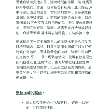
過濾血液時負擔加重，隨著時間的推延，這 種需要
額外承擔的工作量，就會損害腎組織，並開始在 尿
中滲漏出微量的蛋白。當病情加重時，更多的蛋白
滲漏到尿中被排出，此時您的血壓也會升高。如果
這個階 段完全沒有進行治療的話，腎功能會越來越
差，直到完全衰竭。這時，就需要進行透析或腎移
植，血液重新獲 得過濾以清廢物，方能維持生命。
糖尿病患者一定要知道自己的血糖水平是否控制在
目標範圍內。幸好，目前的家用血糖儀可以在任何
時候任何地點，迅速測量您的血糖，隨時知道自己
的血糖水 平。一旦出現緊急情況，就可有效處理您
的高血糖或低 血糖情況。也可幫助瞭解運動鍛煉、
食物對您血糖的影響，以及短效胰島素的療效。最
重要的是，它可以幫助您更有效地控制和管理您的
糖尿病生涯。
監控血糖的關鍵：
隨身攜帶血糖儀和化驗材料， 確保一旦需
要，可以隨時使用。