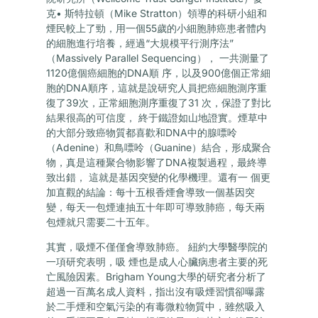
克• 斯特拉頓（Mike Stratton）領導的科研小組和
煙民較上了勁，用一個55歲的小細胞肺癌患者體内
的細胞進行培養，經過“大規模平行測序法”
（Massively Parallel Sequencing）， 一共測量了
1120億個癌細胞的DNA順 序，以及900億個正常細
胞的DNA順序，這就是說研究人員把癌細胞測序重
復了39次，正常細胞測序重復了31 次，保證了對比
結果很高的可信度， 終于鐵證如山地證實。煙草中
的大部分致癌物質都喜歡和DNA中的腺嘌呤
（Adenine）和鳥嘌呤（Guanine）結合，形成聚合
物，真是這種聚合物影響了DNA複製過程，最終導
致出錯， 這就是基因突變的化學機理。還有一 個更
加直觀的結論：每十五根香煙會導致一個基因突
變，每天一包煙連抽五十年即可導致肺癌，每天兩
包煙就只需要二十五年。
其實，吸煙不僅僅會導致肺癌。 紐約大學醫學院的
一項研究表明，吸 煙也是成人心臟病患者主要的死
亡風險因素。Brigham Young大學的研究者分析了
超過一百萬名成人資料，指出沒有吸煙習慣卻曝露
於二手煙和空氣污染的有毒微粒物質中，雖然吸入