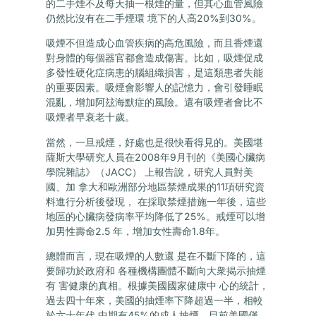
的二手煙不及每天抽一根煙的量，但其心血管風險
仍然比沒有在二手煙環 境下的人高20%到30%。
吸煙不但造成心血管疾病的高危風險，而且香煙還
對身體的每個器官都會造成傷害。比如，吸煙促成
多發性硬化症病患的腦組織損害，是這類患者失能
的重要因素。吸煙會影響人的記憶力，會引發睡眠
混亂，增加阿玆海默症的風險。還有吸煙者會比不
吸煙者早衰老十歲。
當然，一旦戒煙，好處也是很快看得見的。美國堪
薩斯大學研究人員在2008年9月刊的《美國心臟病
學院雜誌》（JACC） 上報告說，研究人員對美
國、加 拿大和歐洲部分地區禁煙成果的11項研究資
料進行分析後發現， 在採取禁煙措施一年後，這些
地區的心臟病發病率平均降低了25%。戒煙可以增
加男性壽命2.5 年，增加女性壽命1.8年。
總體而言，現在吸煙的人數還 是在不斷下降的，這
要歸功於政府和 各種機構團體不斷向大衆揭示抽煙
有 害健康的真相。根據美國國家健康中 心的統計，
過去四十年來，美國的抽煙率下降超過一半，相較
於六十年代 中期有45%的成人抽煙，目前美國僅