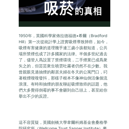
1950年，英國科學家佈拉德福德•希爾（Bradford
Hill）第一次從統計學上證實吸煙導致肺癌，如今，
吸煙有害健康的道理幾乎連三歲小孩都知道，公共
場所禁煙也成了許多國家的法律。半個多世紀過去
了，儘管人爲設置了禁煙環境，二手煙業已成爲衆
矢之的，但芸芸衆生噴雲吐霧者仍然不在少數。我
曾親眼見過抽煙的鄰居夫婦在冬天的公寓門口，叼
著根煙嗖嗖發抖，那樣子根本不像神仙倒活像個流
浪漢。有時和抽煙的朋友聊起吸煙致癌的話題，他
們大多覺得倒霉的事不會砸到自己頭上，甚至給你
擧出不少的反證。
這不容質疑，英國劍橋大學韋爾科姆基金會桑格學
院研究所（Wellcome Trust Sanger Institute）麥