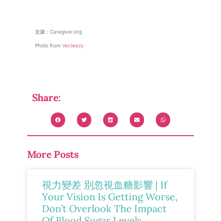
文源：Caregiver.org
Photo from
Vecteezy
Share:
More Posts
視力變差 別忽視血糖影響 | If
Your Vision Is Getting Worse,
Don’t Overlook The Impact
Of Blood Sugar Levels