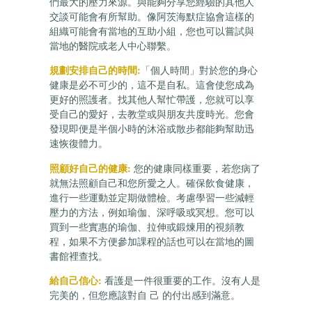
們最大的壓力來源。與能夠分享您經驗的其他人
交談可能會有所幫助。像阿茨海默症協會這樣的
組織可能會有當地的互助小組，您也可以嘗試與
當地的醫院或老人中心聯繫。
規劃安排自己的時間:
「個人時間」對於您的身心
健康是必不可少的，這不是自私。這會使您成為
更好的照護者。找其他人幫忙帶護，您就可以享
受自己的愛好，去教堂或與朋友共度時光。您會
發現即便是半個小時的沐浴或散步都能夠幫助迅
速恢復體力。
照顧好自己的健康:
您的健康同樣重要，若您病了
就無法照顧自己和您所愛之人。確保飲食健康，
進行一些運動並定期做體檢。考慮學習一些減輕
壓力的方法，例如瑜伽、深呼吸或冥想。您可以
買到一些實惠的瑜伽、拉伸或鍛煉用的視頻教
程，如果不方便參加課程的話也可以在當地的圖
書館裡查找。
給自己信心:
看護是一件很重要的工作。沒有人是
完美的，但您應該對自 己 的付出感到滿意。