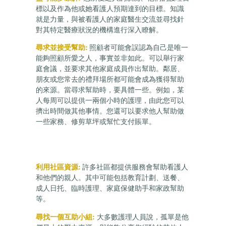
標以及作為他或她看護人預期達到的目標。知識
就是力量，與被看護人的家庭醫生交流並尋找針
對其特定醫療狀況的機構進行深入瞭解。
尋求並接受幫助:
照顧者可能會誤認為自己是唯一
能夠照顧所愛之人，事實並非如此。可以舉行家
庭會議，並要求其他家庭成員作出幫助。鄰居、
朋友或您常去的禮拜場所都可能會成為獲得幫助
的來源。當尋求幫助時，要具體一些。例如，某
人每周可以提供一兩個小時的護理，由此您可以
擠出時間做其他事情。您還可以要求他人幫助做
一些家務、修剪草坪或幫忙支付賬單。
利用社區資源:
許多社區都提供服務會幫助看護人
和他們的親人。其中可能包括教育計劃、送餐、
成人日托、臨時護理、家庭保健助手和家政幫助
等。
尋找一個互助小組:
大多數護理人員說，孤單是他