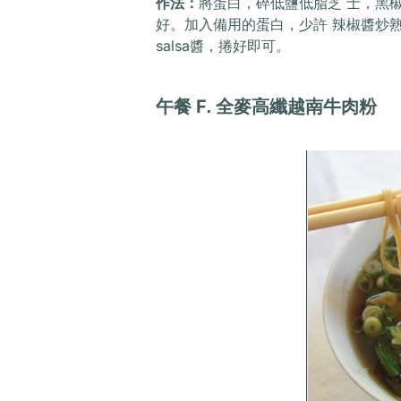
作法：
將蛋白，碎低鹽低脂芝 士，黑
好。加入備用的蛋白，少許 辣椒醬炒熟
salsa醬，捲好即可。
午餐
F. 全麥高纖越南牛肉粉