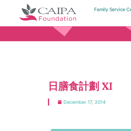
Family Service C
日膳食計劃 XI
December 17, 2014