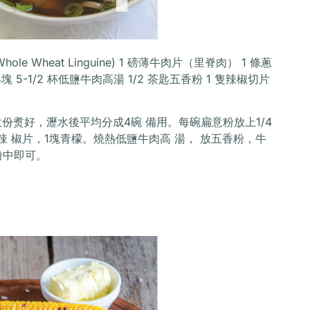
ole Wheat Linguine) 1 磅薄牛肉片（里脊肉） 1 條蔥
成4塊 5-1/2 杯低鹽牛肉高湯 1/2 茶匙五香粉 1 隻辣椒切片
份煑好，瀝水後平均分成4碗 備用。每碗扁意粉放上1/4
/4辣 椒片，1塊青檬。燒熱低鹽牛肉高 湯， 放五香粉，牛
粉中即可。