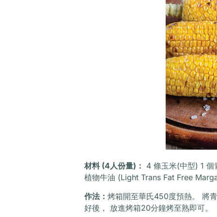
材料 (4人份量)：
4 條玉米(中型) 1 
植物牛油 (Light Trans Fat Free Marga
作法：
烤箱開至華氏450度預熱。 將
好後， 放進烤箱20分鐘烤至熟即可。