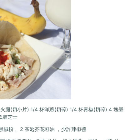
腿(切小片) 1/4 杯洋蔥(切碎) 1/4 杯青椒(切碎) 4 塊墨
低鹽低脂芝士
 茶匙黑椒粉， 2 茶匙芥花籽油 ，少許辣椒醬