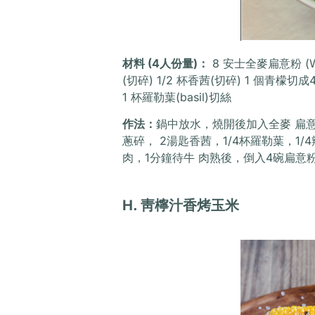
材料 (4人份量)：
8 安士全麥扁意粉 (Wh
(切碎) 1/2 杯香茜(切碎) 1 個青檬切
1 杯羅勒葉(basil)切絲
作法：
鍋中放水，燒開後加入全麥 扁意
蔥碎， 2湯匙香茜，1/4杯羅勒葉，1
肉，1分鐘待牛 肉熟後，倒入4碗扁意
H. 靑檸汁香烤玉米