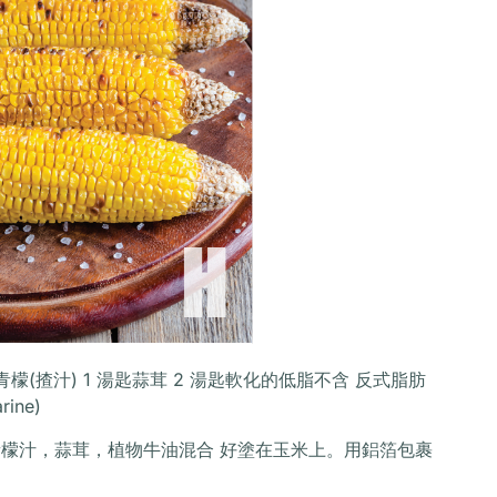
個青檬(揸汁) 1 湯匙蒜茸 2 湯匙軟化的低脂不含 反式脂肪
rine)
青檬汁，蒜茸，植物牛油混合 好塗在玉米上。用鋁箔包裹