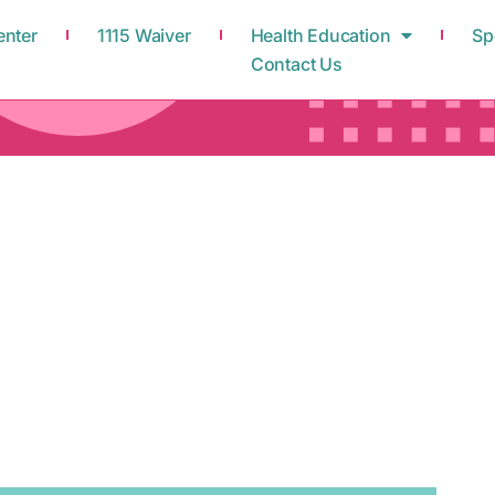
enter
1115 Waiver
Health Education
Sp
Contact Us