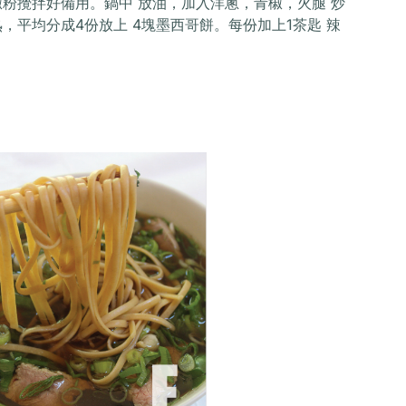
椒粉攪拌好備用。鍋中 放油，加入洋蔥，青椒，火腿 炒
，平均分成4份放上 4塊墨西哥餅。每份加上1茶匙 辣