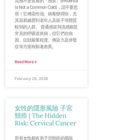
流感不是普通的「感冒」(Influenza
Is Not a Common Cold)，請不要忽
視！它傳染性強、病毒變得快，尤
其容易威脅到老年人及孩子等體質
較弱的人群。 普通感冒與流感都是
常見的呼吸道疾病，但它們在病
因、症狀嚴重程度、傳染力及併發
症等方面有顯著差異。
Read More »
February 26, 2026
女性的隱形風險 子宮
頸癌 | The Hidden
Risk: Cervical Cancer
所有女性都有患子宮頸癌的風險