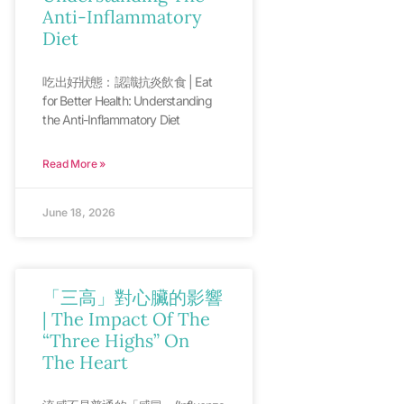
Anti-Inflammatory
Diet
吃出好狀態：認識抗炎飲食 | Eat
for Better Health: Understanding
the Anti-Inflammatory Diet
Read More »
June 18, 2026
「三高」對心臟的影響
| The Impact Of The
“Three Highs” On
The Heart