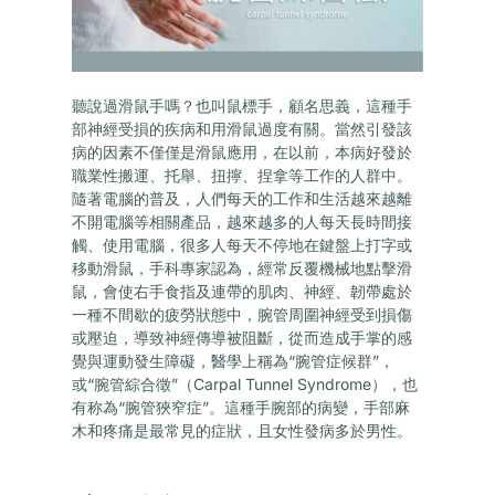
聽說過滑鼠手嗎？也叫鼠標手，顧名思義，這種手
部神經受損的疾病和用滑鼠過度有關。當然引發該
病的因素不僅僅是滑鼠應用，在以前，本病好發於
職業性搬運、托舉、扭擰、捏拿等工作的人群中。
隨著電腦的普及，人們每天的工作和生活越來越離
不開電腦等相關產品，越來越多的人每天長時間接
觸、使用電腦，很多人每天不停地在鍵盤上打字或
移動滑鼠，手科專家認為，經常反覆機械地點擊滑
鼠，會使右手食指及連帶的肌肉、神經、韌帶處於
一種不間歇的疲勞狀態中，腕管周圍神經受到損傷
或壓迫，導致神經傳導被阻斷，從而造成手掌的感
覺與運動發生障礙，醫學上稱為“腕管症候群”，
或“腕管綜合徵”（Carpal Tunnel Syndrome），也
有称為“腕管狹窄症”。這種手腕部的病變，手部麻
木和疼痛是最常見的症狀，且女性發病多於男性。