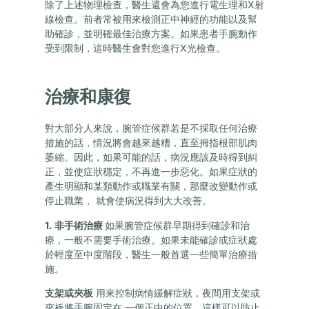
除了上述物理檢查，醫生還會為您進行電生理和X射
線檢查。前者常被用來檢測正中神經的功能以及幫
助確診，並明確最佳治療方案。如果患者手腕動作
受到限制，這時醫生會對您進行X光檢查。
治療和康復
對大部分人來說，腕管症候群若是不採取任何治療
措施的話，情況將會越來越糟，直至拇指根部肌肉
萎縮。因此，如果可能的話，病況應該及時得到糾
正，並使症狀穩定，不再進一步惡化。如果症狀的
產生明顯和某類動作或職業有關，那麼改變動作或
停止職業， 就會使病況得到大大改善。
1. 非手術治療
如果腕管症候群早期得到確診和治
療，一般不需要手術治療。如果未能確診或症狀處
於輕度至中度階段，醫生一般首選一些簡單治療措
施。
支架或夾板
用來控制病情緩解症狀，夜間用支架或
夾板將手腕固定在 一個正中的位置，這樣可以防止