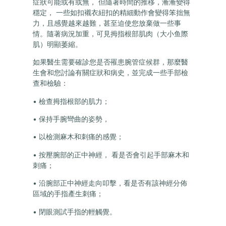
症狀可能或有或無， 但隨著時間的推移，漸漸變得
穩定， 一些如扣襯衣紐扣的精細動作會變得笨拙無
力，且感覺越來越難，甚至迫使您放棄做一些事
情。隨著病況加重，可見拇指根部肌肉（大小鱼際
肌）明顯萎縮。
如果醫生需要確診您是否罹患腕管症候群，那麼醫
生會和您討論有關症狀和病史，並完成一些手部檢
查和檢驗：
• 檢查拇指根部的肌力；
• 保持手腕彎曲的姿勢，
• 以檢測麻木和刺痛的感覺；
• 按壓腕部的正中神經， 看是否會引起手部麻木和
刺痛；
• 沿腕部正中神經走向叩擊，看是否有該神經分佈
區域的手指產生刺痛；
• 閉眼測試手指的輕觸覺。