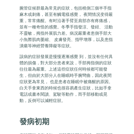
腕管症候群最為常見的症狀，包括橈側三個半手指
麻木或刺痛，甚至有觸電樣感覺， 夜間情况变得嚴
重，常常痛醒。有时沿著手臂至肩部亦有疼痛感，
並有一種奇怪的感覺。冬季手指發涼、發紺、 活動
不靈敏，拇指外展肌力差。病况嚴重者患側手部大
小魚際肌肉萎縮、 皮膚發亮、指甲增厚，以及患指
潰瘍等神經營養障礙等症狀。
該病的症狀發展是慢慢逐漸感覺 到，並沒有任何具
體的損傷，對大部分患者來說，手部拇指側的症狀
往往最為嚴重。上述這些症狀任何時候都可能發
生，但由於大部分人在睡眠時手腕彎曲，因此夜間
症狀更為常見， 也是患者在睡眠中被痛醒的原因。
白天手拿東西的時候也很容易產生症狀，比如手拿
電話或書本閱讀、駕駛等動作，而手部移動或晃
動，反倒可以減輕症狀。
發病初期