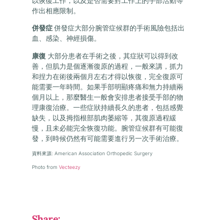
以恢復工作，以及是否需要對工作上的手部活動等
作出相應限制。
併發症
併發症大部分腕管症候群的手術風險包括出
血、感染、神經損傷。
康復
大部分患者在手術之後，其症狀可以得到改
善，但肌力是個逐漸復原的過程，一般來講，抓力
和捏力在術後兩個月左右才得以恢復，完全復原可
能需要一年時間。如果手部明顯疼痛和無力持續兩
個月以上，那麼醫生一般會安排患者接受手部的物
理康復治療。一些症狀持續長久的患者，包括感覺
缺失，以及拇指根部肌肉萎縮等，其復原過程緩
慢，且未必能完全恢復功能。腕管症候群有可能復
發，到時候仍然有可能需要進行另一次手術治療。
資料來源: American Association Orthopedic Surgery
Photo from
Vecteezy
Share: