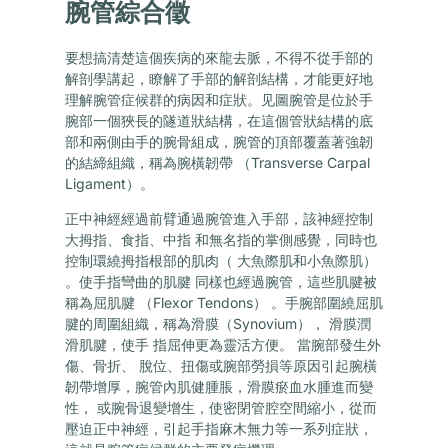
腕管綜合徵
要想搞清楚這個疾病的來龍去脈，不得不從手部的
解剖學講起，瞭解了手部的解剖結構，才能更好地
理解腕管症候群的病因和症狀。见圖腕管是位於手
腕部一個狹長的隧道狀結構，在這個管狀結構的底
部和兩側由手的腕骨組成，腕管的頂部覆蓋著強韌
的結締組織，稱為腕橫韌帶 （Transverse Carpal
Ligament）。
正中神經經過前臂通過腕管進入手部，該神經控制
大拇指、食指、中指 和無名指的掌側感覺，同時也
控制環繞拇指根部的肌肉（ 大魚際肌和小魚際肌）
。使手指彎曲的肌腱 同樣也經過腕管，這些肌腱被
稱為屈肌腱 （Flexor Tendons） 。手腕部圍繞屈肌
腱的周圍組織，稱為滑膜（Synovium）， 滑膜潤
滑肌腱，使手 指屈伸更為靈活方便。 當腕部發生外
傷、骨折、 脫位、扭傷或腕部勞損等原因引起腕橫
韌帶增厚，腕管內肌健腫脹，滑膜瘀血水腫進而變
性， 或腕骨退變增生，使密閉管腔空間縮小，從而
壓迫正中神經，引起手指麻木無力等一系列症狀，