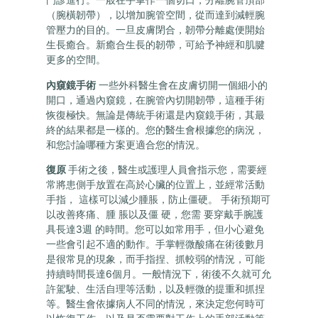
（腕橫韌帶），以增加腕管空間，從而達到減輕腕
管壓力的目的。一旦皮膚閉合，韌帶分離處便開始
生長癒合。新癒合生長的韌帶，可給予神經和肌腱
更多的空間。
內窺鏡手術
一些外科醫生會在皮膚切開一個細小的
開口，通過內窺鏡，在腕管內切開韌帶，這種手術
恢復極快。無論是傳統手術還是內窺鏡手術，其最
終的結果都是一樣的。您的醫生會根據您的病況，
和您討論哪種方案更適合您的情況。
復原
手術之後，醫生或護理人員會指示您，需要經
常將患側手放置在高於心臟的位置上，並經常活動
手指， 這樣可以減少腫脹，防止僵硬。 手術預期可
以改善疼痛、腫 脹以及僵 硬，您需 要穿戴手腕護
具長達3週 的時間。您可以如常用手，但小心避免
一些會引起不適的動作。手掌輕微酸痛在術後數月
是很常見的現象，而手指捏、抓較弱的情況，可能
持續時間長達6個月。一般情況下，術後不久就可允
許駕駛、生活自理等活動，以及輕微的提重和抓捏
等。醫生會依據病人不同的情況，來決定您何時可