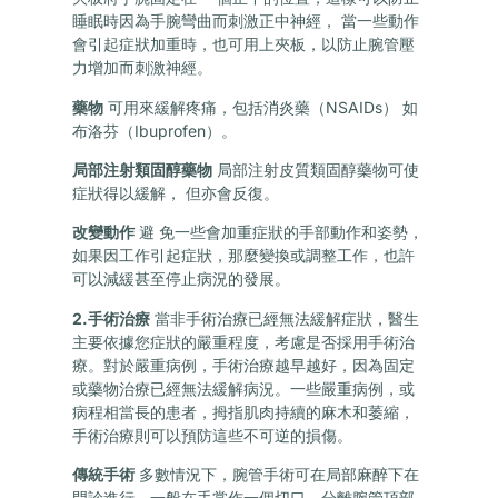
睡眠時因為手腕彎曲而刺激正中神經， 當一些動作
會引起症狀加重時，也可用上夾板，以防止腕管壓
力增加而刺激神經。
藥物
可用來緩解疼痛，包括消炎藥（NSAIDs） 如
布洛芬（Ibuprofen）。
局部注射類固醇藥物
局部注射皮質類固醇藥物可使
症狀得以緩解， 但亦會反復。
改變動作
避 免一些會加重症狀的手部動作和姿勢，
如果因工作引起症狀，那麼變換或調整工作，也許
可以減緩甚至停止病況的發展。
2.手術治療
當非手術治療已經無法緩解症狀，醫生
主要依據您症狀的嚴重程度，考慮是否採用手術治
療。對於嚴重病例，手術治療越早越好，因為固定
或藥物治療已經無法緩解病況。一些嚴重病例，或
病程相當長的患者，拇指肌肉持續的麻木和萎縮，
手術治療則可以預防這些不可逆的損傷。
傳統手術
多數情況下，腕管手術可在局部麻醉下在
門診進行。一般在手掌作一個切口，分離腕管頂部