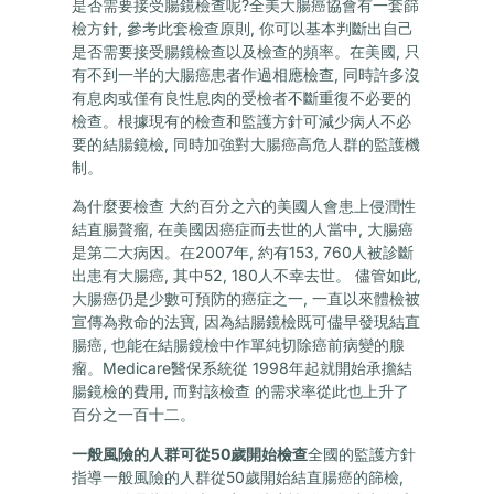
是否需要接受腸鏡檢查呢?全美大腸癌協會有一套篩
檢方針, 參考此套檢查原則, 你可以基本判斷出自己
是否需要接受腸鏡檢查以及檢查的頻率。在美國, 只
有不到一半的大腸癌患者作過相應檢查, 同時許多沒
有息肉或僅有良性息肉的受檢者不斷重復不必要的
檢查。根據現有的檢查和監護方針可減少病人不必
要的結腸鏡檢, 同時加強對大腸癌高危人群的監護機
制。
為什麼要檢查 大約百分之六的美國人會患上侵潤性
結直腸贅瘤, 在美國因癌症而去世的人當中, 大腸癌
是第二大病因。在2007年, 約有153, 760人被診斷
出患有大腸癌, 其中52, 180人不幸去世。 儘管如此,
大腸癌仍是少數可預防的癌症之一, 一直以來體檢被
宣傳為救命的法寶, 因為結腸鏡檢既可儘早發現結直
腸癌, 也能在結腸鏡檢中作單純切除癌前病變的腺
瘤。Medicare醫保系統從 1998年起就開始承擔結
腸鏡檢的費用, 而對該檢查 的需求率從此也上升了
百分之一百十二。
一般風險的人群可從50歲開始檢查
全國的監護方針
指導一般風險的人群從50歲開始結直腸癌的篩檢,