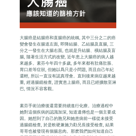
大腸癌是結腸癌和直腸癌的統稱, 其中三分之二的癌
變會發生在腸道左面, 即降結腸、乙結腸及直腸, 三
分之一發生在大腸右面, 也就是升結腸、橫結腸及盲
腸, 隨著生活方式的改變, 近年患上大腸癌的病人越
來越多。素芬今年四十多歲, 多年來都有肚痛肚脹、
胃口差等症狀, 但她以爲只是小問題, 而且自己年紀
還輕, 所以一直沒有認真理會。直到後來病症越來越
重, 經過腸鏡檢查, 證實患上腸癌, 而且已經擴散至淋
巴, 情況不容客觀。
素芬手術治療後還需要持續進行化療。治療過程中
她對這個疾病的認識加深, 知道遺傳也是一個主要成
因。她想到了自己的胞兄和她患病前一樣從未接受
過腸鏡檢查, 於是軟硬兼施力勸兄長接受檢查, 結果
哥哥也被發現有個腸息肉。那麽我們如何知道自己