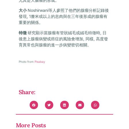
尤其是大腸瘤的形成。
大小
Noshirwani等人參照了他們的腺瘤分析記錄後
發現, 1釐米或以上的息肉與在三年後形成的腺瘤有
重要的關係。
特徵
研究顯示當腺瘤有管狀絨毛或絨毛特徵時, 日
後患上腺瘤病變或癌症的風險會增加, 同樣, 高度發
育異常也與腺瘤的進一步病變密切相關。
Photo from
Pixabay
Share:
More Posts