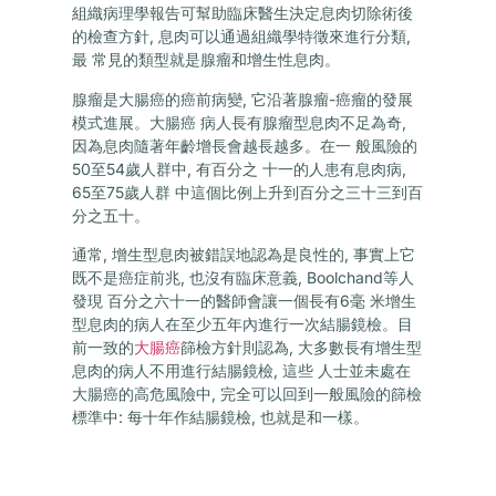
組織病理學報告可幫助臨床醫生決定息肉切除術後
的檢查方針, 息肉可以通過組織學特徵來進行分類,
最 常見的類型就是腺瘤和增生性息肉。
腺瘤是大腸癌的癌前病變, 它沿著腺瘤-癌瘤的發展
模式進展。大腸癌 病人長有腺瘤型息肉不足為奇,
因為息肉隨著年齡增長會越長越多。在一 般風險的
50至54歲人群中, 有百分之 十一的人患有息肉病,
65至75歲人群 中這個比例上升到百分之三十三到百
分之五十。
通常, 增生型息肉被錯誤地認為是良性的, 事實上它
既不是癌症前兆, 也沒有臨床意義, Boolchand等人
發現 百分之六十一的醫師會讓一個長有6毫 米增生
型息肉的病人在至少五年內進行一次結腸鏡檢。目
前一致的
大腸癌
篩檢方針則認為, 大多數長有增生型
息肉的病人不用進行結腸鏡檢, 這些 人士並未處在
大腸癌的高危風險中, 完全可以回到一般風險的篩檢
標準中: 每十年作結腸鏡檢, 也就是和一樣。