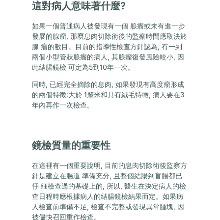
這對病人意味著什麼?
如果一個普通病人被發現有一個 腺瘤或未有進一步
發展的腺瘤, 那麼息肉切除術後的監察時間應取決於
腺 瘤的數目。目前的指導性檢查方針認為, 有一到
兩個小型管狀腺瘤的病人, 其腺瘤復發風險較小, 因
此結腸鏡檢 可定為5到10年一次。
同時, 已經完全摘除的息肉, 如果發現有高度瘤形成
的兩個特徵:大於 1釐米和具有絨毛特徵, 病人要在3
年內再作一次檢查。
鏡檢質量的重要性
在這裡有一個重要說明, 目前的息肉切除術後監察方
針是建立在腸道 準備充分, 且整個結腸到盲腸都已
仔 細檢查過的基礎上的, 所以, 醫生在決定病人的檢
查日程時應根據病人的結腸鏡檢結果而定。如果病
人檢查前準備不足, 檢查不完整或發現異常腫塊, 因
被儘快召回重作檢查。