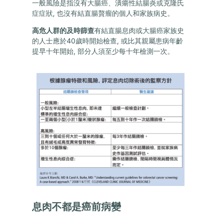
一般風險是指沒有大腸癌、潰瘍性結腸炎或克隆氏
症症狀, 也沒有結直腸贅瘤的個人和家族病史。
高危人群的及時篩查
有結直腸息肉或大腸癌家族史
的人士應於40歲時開始檢查, 或比其親屬患病年齡
提早十年開始, 部分人須至少每十年檢測一次。
息肉不都是癌前病變