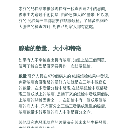
素芬的兄長結果被發現長有一粒直徑達2寸的息肉,
後來由内窺鏡手術切除, 由於息肉大於1釐米, 所以素
芬的 兄長每三年都需要作結腸鏡檢。了解多點關於
大腸癌的檢查方針, 對自己對家人都有益處。
腺瘤的數量、大小和特徵
如果有人不幸被查出長有腺瘤, 知道上述三個問題,
便可了解自己是否需要再作一次結腸鏡檢。
數量
研究人員在479個病人的 結腸鏡檢結果中發現,
判斷腺瘤會否復發的最好方法就是在三年中觀察它
的數量。在多變量分析中發現,在結腸鏡檢中底部發
現三個或以上的腺瘤, 是接下來的鏡檢中發現兩個以
上腺瘤的關鍵因素之一。在初檢中有一個或兩個腺
瘤的病人中, 只有百分之三點三發展成嚴重的腺瘤,
腺瘤數量多於兩個的病人中則是百分之六。
其他研究也發現腺瘤的數量決定其未來的生長發展,